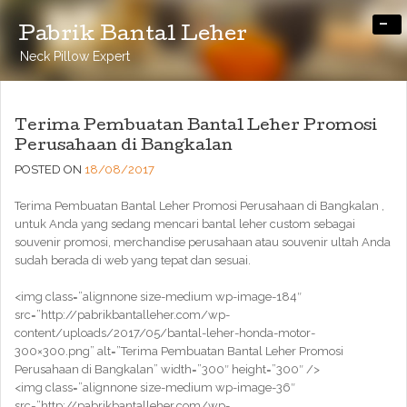
-
Pabrik Bantal Leher
Neck Pillow Expert
Terima Pembuatan Bantal Leher Promosi
Perusahaan di Bangkalan
POSTED ON
18/08/2017
Terima Pembuatan Bantal Leher Promosi Perusahaan di Bangkalan ,
untuk Anda yang sedang mencari bantal leher custom sebagai
souvenir promosi, merchandise perusahaan atau souvenir ultah Anda
sudah berada di web yang tepat dan sesuai.
<img class=”alignnone size-medium wp-image-184″
src=”http://pabrikbantalleher.com/wp-
content/uploads/2017/05/bantal-leher-honda-motor-
300×300.png” alt=”Terima Pembuatan Bantal Leher Promosi
Perusahaan di Bangkalan” width=”300″ height=”300″ />
<img class=”alignnone size-medium wp-image-36″
src=”http://pabrikbantalleher.com/wp-