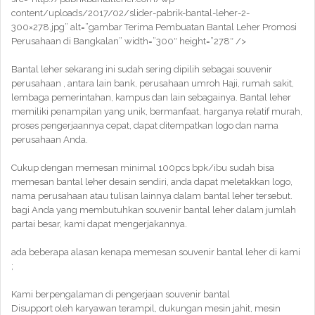
content/uploads/2017/02/slider-pabrik-bantal-leher-2-
300×278.jpg” alt=”gambar Terima Pembuatan Bantal Leher Promosi
Perusahaan di Bangkalan” width=”300″ height=”278″ />
Bantal leher sekarang ini sudah sering dipilih sebagai souvenir
perusahaan , antara lain bank, perusahaan umroh Haji, rumah sakit,
lembaga pemerintahan, kampus dan lain sebagainya. Bantal leher
memiliki penampilan yang unik, bermanfaat, harganya relatif murah,
proses pengerjaannya cepat, dapat ditempatkan logo dan nama
perusahaan Anda.
Cukup dengan memesan minimal 100pcs bpk/ibu sudah bisa
memesan bantal leher desain sendiri, anda dapat meletakkan logo,
nama perusahaan atau tulisan lainnya dalam bantal leher tersebut.
bagi Anda yang membutuhkan souvenir bantal leher dalam jumlah
partai besar, kami dapat mengerjakannya.
ada beberapa alasan kenapa memesan souvenir bantal leher di kami
;
Kami berpengalaman di pengerjaan souvenir bantal
Disupport oleh karyawan terampil, dukungan mesin jahit, mesin