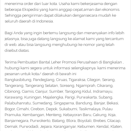
menerima order dari luar kota. Usaha kami bekerjasama dengan
beberapa Ekspedisi yang kami anggap cepat,aman dan ekonomis.
Sehingga pengiriman dapat dilakukan dengansecara mudah ke
seluruh daerah di Indonesia.
Bagi Anda yang ingin bertemu langsung dan menanyakan info lebih
jelasnya, bisa juga datang langsung ke alamat kami yang tercantum
di web. atau bisa langsung menghubungi ke nomor yang telah
disebut diatas.
Terima Pembuatan Bantal Leher Promosi Perusahaan di Bangkalan ,
hubungi kami segera untuk informasi selengkapnya. kami menerima
pesanan untuk kota/ daerah di bawah ini
Rangkasbitung, Pandeglang, Ciruas, Tigaraksa, Cilegon, Serang,
Tangerang, Tangerang Selatan, Soreang, Ngamprah, Cikarang,
Cibinong, Ciamis, Cianjur, Sumber, Tarogong Kidul, Indramayu,
Karawang, Kuningan, Majalengka, Parigi, Purwakarta, Subang,
Palabuhanratu, Sumedang, Singaparna, Bandung, Banjar, Bekasi,
Bogor, Cimahi, Cirebon, Depok, Sukabumi, Tasikmalaya, Pulau
Pramuka, Kembangan, Menteng, Kebayoran Baru, Cakung, Koja,
Banjarnegara, Purwokerto, Batang, Blora, Boyolali, Brebes, Cilacap,
Demak, Purwodadi, Jepara, Karanganyar, Kebumen, Kendal, Klaten,