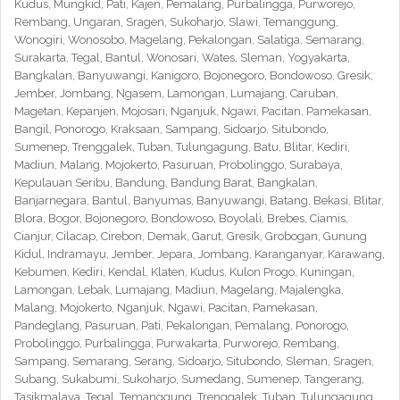
Kudus, Mungkid, Pati, Kajen, Pemalang, Purbalingga, Purworejo,
Rembang, Ungaran, Sragen, Sukoharjo, Slawi, Temanggung,
Wonogiri, Wonosobo, Magelang, Pekalongan, Salatiga, Semarang,
Surakarta, Tegal, Bantul, Wonosari, Wates, Sleman, Yogyakarta,
Bangkalan, Banyuwangi, Kanigoro, Bojonegoro, Bondowoso, Gresik,
Jember, Jombang, Ngasem, Lamongan, Lumajang, Caruban,
Magetan, Kepanjen, Mojosari, Nganjuk, Ngawi, Pacitan, Pamekasan,
Bangil, Ponorogo, Kraksaan, Sampang, Sidoarjo, Situbondo,
Sumenep, Trenggalek, Tuban, Tulungagung, Batu, Blitar, Kediri,
Madiun, Malang, Mojokerto, Pasuruan, Probolinggo, Surabaya,
Kepulauan Seribu, Bandung, Bandung Barat, Bangkalan,
Banjarnegara, Bantul, Banyumas, Banyuwangi, Batang, Bekasi, Blitar,
Blora, Bogor, Bojonegoro, Bondowoso, Boyolali, Brebes, Ciamis,
Cianjur, Cilacap, Cirebon, Demak, Garut, Gresik, Grobogan, Gunung
Kidul, Indramayu, Jember, Jepara, Jombang, Karanganyar, Karawang,
Kebumen, Kediri, Kendal, Klaten, Kudus, Kulon Progo, Kuningan,
Lamongan, Lebak, Lumajang, Madiun, Magelang, Majalengka,
Malang, Mojokerto, Nganjuk, Ngawi, Pacitan, Pamekasan,
Pandeglang, Pasuruan, Pati, Pekalongan, Pemalang, Ponorogo,
Probolinggo, Purbalingga, Purwakarta, Purworejo, Rembang,
Sampang, Semarang, Serang, Sidoarjo, Situbondo, Sleman, Sragen,
Subang, Sukabumi, Sukoharjo, Sumedang, Sumenep, Tangerang,
Tasikmalaya, Tegal, Temanggung, Trenggalek, Tuban, Tulungagung,