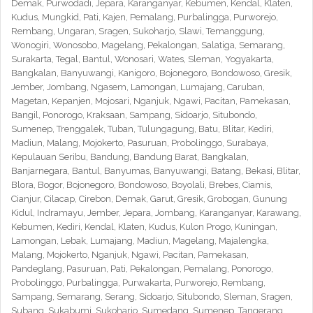
Demak, Purwodadi, Jepara, Karanganyar, Kebumen, Kendal, Klaten,
Kudus, Mungkid, Pati, Kajen, Pemalang, Purbalingga, Purworejo,
Rembang, Ungaran, Sragen, Sukoharjo, Slawi, Temanggung,
Wonogiri, Wonosobo, Magelang, Pekalongan, Salatiga, Semarang,
Surakarta, Tegal, Bantul, Wonosari, Wates, Sleman, Yogyakarta,
Bangkalan, Banyuwangi, Kanigoro, Bojonegoro, Bondowoso, Gresik,
Jember, Jombang, Ngasem, Lamongan, Lumajang, Caruban,
Magetan, Kepanjen, Mojosari, Nganjuk, Ngawi, Pacitan, Pamekasan,
Bangil, Ponorogo, Kraksaan, Sampang, Sidoarjo, Situbondo,
Sumenep, Trenggalek, Tuban, Tulungagung, Batu, Blitar, Kediri,
Madiun, Malang, Mojokerto, Pasuruan, Probolinggo, Surabaya,
Kepulauan Seribu, Bandung, Bandung Barat, Bangkalan,
Banjarnegara, Bantul, Banyumas, Banyuwangi, Batang, Bekasi, Blitar,
Blora, Bogor, Bojonegoro, Bondowoso, Boyolali, Brebes, Ciamis,
Cianjur, Cilacap, Cirebon, Demak, Garut, Gresik, Grobogan, Gunung
Kidul, Indramayu, Jember, Jepara, Jombang, Karanganyar, Karawang,
Kebumen, Kediri, Kendal, Klaten, Kudus, Kulon Progo, Kuningan,
Lamongan, Lebak, Lumajang, Madiun, Magelang, Majalengka,
Malang, Mojokerto, Nganjuk, Ngawi, Pacitan, Pamekasan,
Pandeglang, Pasuruan, Pati, Pekalongan, Pemalang, Ponorogo,
Probolinggo, Purbalingga, Purwakarta, Purworejo, Rembang,
Sampang, Semarang, Serang, Sidoarjo, Situbondo, Sleman, Sragen,
Subang, Sukabumi, Sukoharjo, Sumedang, Sumenep, Tangerang,