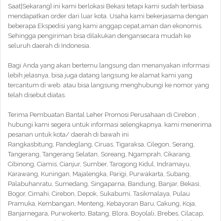
Saat|Sekarang} ini kami berlokasi Bekasi tetapi kami sudah terbiasa
mendapatkan order dari luar kota. Usaha kami bekerjasama dengan
beberapa Ekspedisi yang kami anggap cepat,aman dan ekonomis.
Sehingga pengiriman bisa dilakukan dengansecara mudah ke
seluruh daerah di Indonesia.
Bagi Anda yang akan bertemu langsung dan menanyakan informasi
lebih jelasnya, bisa juga datang langsung ke alamat kami yang
tercantum di web. atau bisa langsung menghubungi ke nomor yang
telah disebut diatas.
Terima Pembuatan Bantal Leher Promosi Perusahaan di Cirebon ,
hubungi kami segera untuk informasi selengkapnya. kami menerima
pesanan untuk kota/ daerah di bawah ini
Rangkasbitung, Pandeglang, Ciruas, Tigaraksa, Cilegon, Serang,
Tangerang, Tangerang Selatan, Soreang, Ngamprah, Cikarang,
Cibinong, Ciamis, Cianjur, Sumber, Tarogong Kidul, Indramayu,
Karawang, Kuningan, Majalengka, Parigi, Purwakarta, Subang,
Palabuhanratu, Sumedang, Singaparna, Bandung, Banjar, Bekasi,
Bogor, Cimahi, Cirebon, Depok, Sukabumi, Tasikmalaya, Pulau
Pramuka, Kembangan, Menteng, Kebayoran Baru, Cakung, Koja,
Banjarnegara, Purwokerto, Batang, Blora, Boyolali, Brebes, Cilacap,