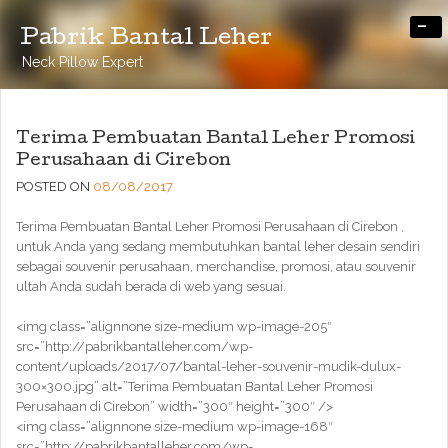
-
Pabrik Bantal Leher
Neck Pillow Expert
Terima Pembuatan Bantal Leher Promosi
Perusahaan di Cirebon
POSTED ON
08/08/2017
Terima Pembuatan Bantal Leher Promosi Perusahaan di Cirebon ,
untuk Anda yang sedang membutuhkan bantal leher desain sendiri
sebagai souvenir perusahaan, merchandise, promosi, atau souvenir
ultah Anda sudah berada di web yang sesuai.
<img class=”alignnone size-medium wp-image-205″
src=”http://pabrikbantalleher.com/wp-
content/uploads/2017/07/bantal-leher-souvenir-mudik-dulux-
300×300.jpg” alt=”Terima Pembuatan Bantal Leher Promosi
Perusahaan di Cirebon” width=”300″ height=”300″ />
<img class=”alignnone size-medium wp-image-168″
src=”http://pabrikbantalleher.com/wp-