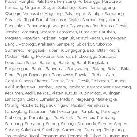
Kudus, Mungkid, Pati, Kajen, Pemalang, Purbalingga, Purworejo,
Rembang, Ungaran, Sragen, Sukoharjo, Slawi, Temanggung,
Wonogiri, Wonosobo, Magelang, Pekalongan, Salatiga, Semarang,
Surakarta, Tegal, Bantul, Wonosari, Wates, Sleman, Yogyakarta,
Bangkalan, Banyuwangi, Kanigoro, Bojonegoro, Bondowoso, Gresik,
Jember, Jombang, Ngasem, Lamongan, Lumajang, Caruban,
Magetan, Kepanjen, Mojosari, Nganjuk, Ngawi, Pacitan, Pamekasan,
Bangil, Ponorogo, Kraksaan, Sampang, Sidoarjo, Situbondo,
Sumenep, Trenggalek, Tuban, Tulungagung, Batu, Blitar, Kediri,
Madiun, Malang, Mojokerto, Pasuruan, Probolinggo, Surabaya,
Kepulauan Seribu, Bandung, Bandung Barat, Bangkalan,
Banjarnegara, Bantul, Banyumas, Banyuwangi, Batang, Bekasi, Blitar,
Blora, Bogor, Bojonegoro, Bondowoso, Boyolali, Brebes, Ciamis,
Cianjur, Cilacap, Cirebon, Demak, Garut, Gresik, Grobogan, Gunung
Kidul, Indramayu, Jember, Jepara, Jombang, Karanganyar, Karawang,
Kebumen, Kediri, Kendal, Klaten, Kudus, Kulon Progo, Kuningan,
Lamongan, Lebak, Lumajang, Madiun, Magelang, Majalengka,
Malang, Mojokerto, Nganjuk, Ngawi, Pacitan, Pamekasan,
Pandeglang, Pasuruan, Pati, Pekalongan, Pemalang, Ponorogo,
Probolinggo, Purbalingga, Purwakarta, Purworejo, Rembang,
Sampang, Semarang, Serang, Sidoarjo, Situbondo, Sleman, Sragen,
Subang, Sukabumi, Sukoharjo, Sumedang, Sumenep, Tangerang,
Tasikmalaya, Tegal, Temanggung, Trenggalek, Tuban, Tulungagung,