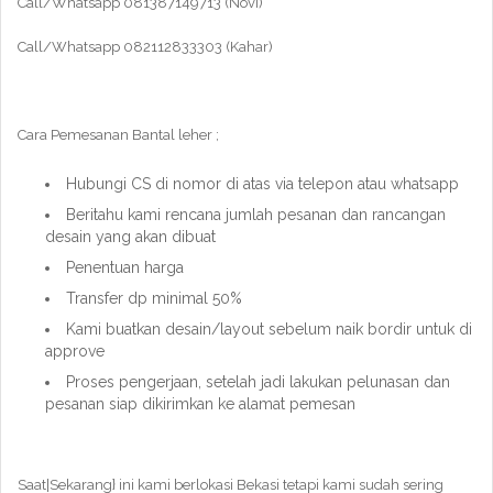
Call/Whatsapp 081387149713 (Novi)
Call/Whatsapp 082112833303 (Kahar)
Cara Pemesanan Bantal leher ;
Hubungi CS di nomor di atas via telepon atau whatsapp
Beritahu kami rencana jumlah pesanan dan rancangan
desain yang akan dibuat
Penentuan harga
Transfer dp minimal 50%
Kami buatkan desain/layout sebelum naik bordir untuk di
approve
Proses pengerjaan, setelah jadi lakukan pelunasan dan
pesanan siap dikirimkan ke alamat pemesan
Saat|Sekarang} ini kami berlokasi Bekasi tetapi kami sudah sering