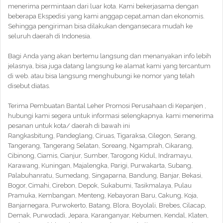
menerima permintaan dari luar kota. Kami bekerjasama dengan
beberapa Ekspedisi yang kami anggap cepat,aman dan ekonomis.
Sehingga pengiriman bisa dilakukan dengansecara mudah ke
seluruh daerah di Indonesia.
Bagi Anda yang akan bertemu langsung dan menanyakan info lebih
jelasnya, bisa juga datang langsung ke alamat kami yang tercantum
di web. atau bisa langsung menghubungi ke nomor yang telah
disebut diatas.
Terima Pembuatan Bantal Leher Promosi Perusahaan di Kepanjen ,
hubungi kami segera untuk informasi selengkapnya. kami menerima
pesanan untuk kota/ daerah di bawah ini
Rangkasbitung, Pandeglang, Ciruas, Tigaraksa, Cilegon, Serang,
Tangerang, Tangerang Selatan, Soreang, Ngamprah, Cikarang,
Cibinong, Ciamis, Cianjur, Sumber, Tarogong Kidul, Indramayu,
Karawang, Kuningan, Majalengka, Parigi, Purwakarta, Subang,
Palabuhanratu, Sumedang, Singaparna, Bandung, Banjar, Bekasi,
Bogor, Cimahi, Cirebon, Depok, Sukabumi, Tasikmalaya, Pulau
Pramuka, Kembangan, Menteng, Kebayoran Baru, Cakung, Koja,
Banjarnegara, Purwokerto, Batang, Blora, Boyolali, Brebes, Cilacap,
Demak, Purwodadi, Jepara, Karanganyar, Kebumen, Kendal, Klaten,