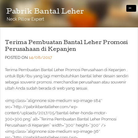
-
Pabrik Bantal Leher
Neck Pillow Expert
Terima Pembuatan Bantal Leher Promosi
Perusahaan di Kepanjen
POSTED ON
14/08/2017
Terima Pembuatan Bantal Leher Promosi Perusahaan di Kepanjen ,
untuk Bpk/Ibu yang lagi membutuhkan bantal leher desain sendiri
sebagai souvenir promosi, merchandise perusahaan atau souvenir
ultah Anda sudah berada di web yang sesuai.
<img class=”alignnone size-medium wp-image-184″
src=”http://pabrikbantalleher.com/wp-
content/uploads/2017/05/bantal-leher-honda-motor-
300×300.png” alt=”Terima Pembuatan Bantal Leher Promosi
Perusahaan di Kepanjen” width=”300″ height=”300″ />
<img class=”alignnone size-medium wp-image-36″
src=”http://pabrikbantalleher.com/wp-