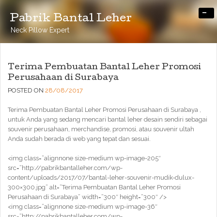
-
Pabrik Bantal Leher
Neck Pillow Expert
Terima Pembuatan Bantal Leher Promosi
Perusahaan di Surabaya
POSTED ON
28/08/2017
Terima Pembuatan Bantal Leher Promosi Perusahaan di Surabaya ,
untuk Anda yang sedang mencari bantal leher desain sendiri sebagai
souvenir perusahaan, merchandise, promosi, atau souvenir ultah
Anda sudah berada di web yang tepat dan sesuai.
<img class=”alignnone size-medium wp-image-205″
src=”http://pabrikbantalleher.com/wp-
content/uploads/2017/07/bantal-leher-souvenir-mudik-dulux-
300×300.jpg” alt=”Terima Pembuatan Bantal Leher Promosi
Perusahaan di Surabaya” width=”300″ height=”300″ />
<img class=”alignnone size-medium wp-image-36″
src=”http://pabrikbantalleher.com/wp-