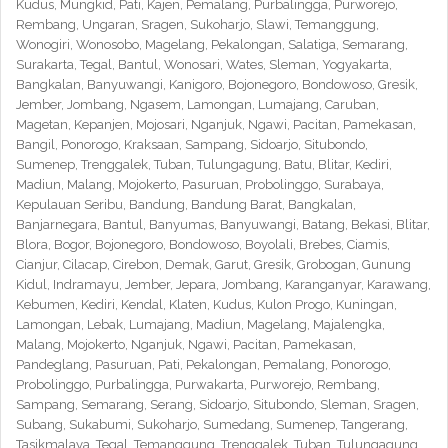
Kudus, Mungkid, Pati, Kajen, Pemalang, Purbalingga, Purworejo,
Rembang, Ungaran, Sragen, Sukoharjo, Slawi, Temanggung,
Wonogiri, Wonosobo, Magelang, Pekalongan, Salatiga, Semarang,
Surakarta, Tegal, Bantul, Wonosari, Wates, Sleman, Yogyakarta,
Bangkalan, Banyuwangi, Kanigoro, Bojonegoro, Bondowoso, Gresik,
Jember, Jombang, Ngasem, Lamongan, Lumajang, Caruban,
Magetan, Kepanjen, Mojosari, Nganjuk, Ngawi, Pacitan, Pamekasan,
Bangil, Ponorogo, Kraksaan, Sampang, Sidoarjo, Situbondo,
Sumenep, Trenggalek, Tuban, Tulungagung, Batu, Blitar, Kediri,
Madiun, Malang, Mojokerto, Pasuruan, Probolinggo, Surabaya,
Kepulauan Seribu, Bandung, Bandung Barat, Bangkalan,
Banjarnegara, Bantul, Banyumas, Banyuwangi, Batang, Bekasi, Blitar,
Blora, Bogor, Bojonegoro, Bondowoso, Boyolali, Brebes, Ciamis,
Cianjur, Cilacap, Cirebon, Demak, Garut, Gresik, Grobogan, Gunung
Kidul, Indramayu, Jember, Jepara, Jombang, Karanganyar, Karawang,
Kebumen, Kediri, Kendal, Klaten, Kudus, Kulon Progo, Kuningan,
Lamongan, Lebak, Lumajang, Madiun, Magelang, Majalengka,
Malang, Mojokerto, Nganjuk, Ngawi, Pacitan, Pamekasan,
Pandeglang, Pasuruan, Pati, Pekalongan, Pemalang, Ponorogo,
Probolinggo, Purbalingga, Purwakarta, Purworejo, Rembang,
Sampang, Semarang, Serang, Sidoarjo, Situbondo, Sleman, Sragen,
Subang, Sukabumi, Sukoharjo, Sumedang, Sumenep, Tangerang,
Tasikmalaya, Tegal, Temanggung, Trenggalek, Tuban, Tulungagung,