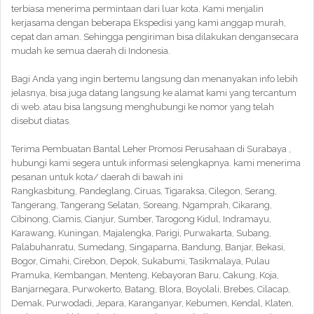
terbiasa menerima permintaan dari luar kota. Kami menjalin
kerjasama dengan beberapa Ekspedisi yang kami anggap murah,
cepat dan aman. Sehingga pengiriman bisa dilakukan dengansecara
mudah ke semua daerah di Indonesia.
Bagi Anda yang ingin bertemu langsung dan menanyakan info lebih
jelasnya, bisa juga datang langsung ke alamat kami yang tercantum
di web. atau bisa langsung menghubungi ke nomor yang telah
disebut diatas.
Terima Pembuatan Bantal Leher Promosi Perusahaan di Surabaya ,
hubungi kami segera untuk informasi selengkapnya. kami menerima
pesanan untuk kota/ daerah di bawah ini
Rangkasbitung, Pandeglang, Ciruas, Tigaraksa, Cilegon, Serang,
Tangerang, Tangerang Selatan, Soreang, Ngamprah, Cikarang,
Cibinong, Ciamis, Cianjur, Sumber, Tarogong Kidul, Indramayu,
Karawang, Kuningan, Majalengka, Parigi, Purwakarta, Subang,
Palabuhanratu, Sumedang, Singaparna, Bandung, Banjar, Bekasi,
Bogor, Cimahi, Cirebon, Depok, Sukabumi, Tasikmalaya, Pulau
Pramuka, Kembangan, Menteng, Kebayoran Baru, Cakung, Koja,
Banjarnegara, Purwokerto, Batang, Blora, Boyolali, Brebes, Cilacap,
Demak, Purwodadi, Jepara, Karanganyar, Kebumen, Kendal, Klaten,