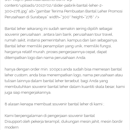
content/uploads/2017/02/slider-pabrik-bantal-leher-2-
300×278.jpg” alt=”gambar Terima Pembuatan Bantal Leher Promosi
Perusahaan di Surabaya” width=”300″ height=”278″ />
Bantal leher sekarang ini sudah semakin sering dipilih sebagai
souvenir perusahaan , antara lain bank, perusahaan tour travel,
rumah sakit, instansi pemerintahan, kampus dan lain sebagainya.
Bantal leher memiliki penampilan yang unik, memiliki fungsi,
harganya relatif murah, proses pengerjaannya cepat, dapat
ditempatkan logo dan nama perusahaan Anda.
hanya dengan order min. 100pcs anda sudah bisa memesan bantal
leher custom, anda bisa menempatkan logo, nama perusahaan atau
tulisan lainnya dalam bantal leher tersebut. bagi Anda yang
membutuhkan souvenir bantal leher dalam kuantiti skala besar, kami
juga siap mengerjakannya.
8 alasan kenapa membuat souvenir bantal leher di kami ;
Kami berpengalaman di pengerjaan souvenir bantal
Disupport oleh pekerja terampil, dukungan mesin jahit, mesin bordir
modern