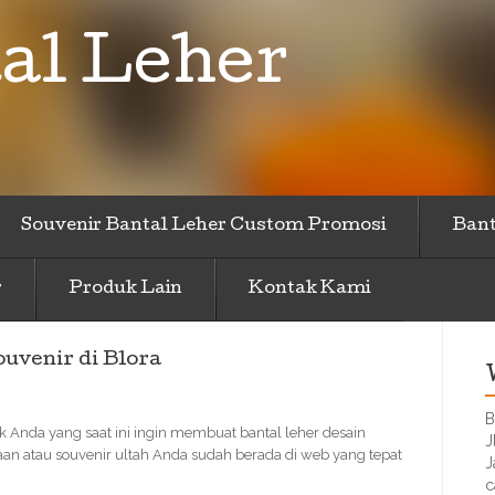
al Leher
Souvenir Bantal Leher Custom Promosi
Bant
r
Produk Lain
Kontak Kami
uvenir di Blora
B
k Anda yang saat ini ingin membuat bantal leher desain
J
aan atau souvenir ultah Anda sudah berada di web yang tepat
J
c