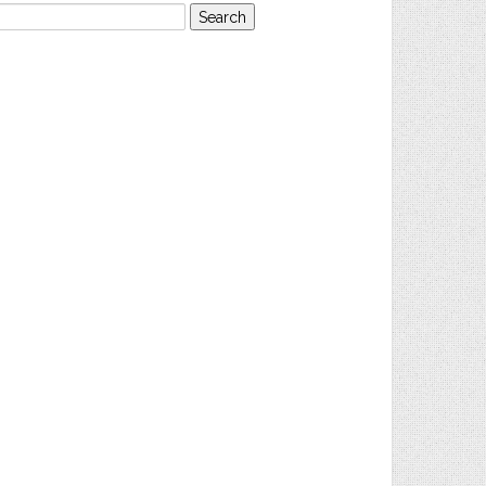
earch
or: