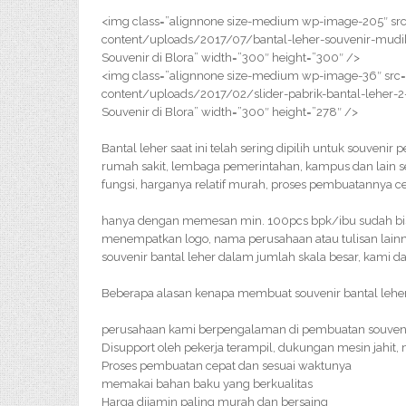
<img class=”alignnone size-medium wp-image-205″ src
content/uploads/2017/07/bantal-leher-souvenir-mudik
Souvenir di Blora” width=”300″ height=”300″ />
<img class=”alignnone size-medium wp-image-36″ src=
content/uploads/2017/02/slider-pabrik-bantal-leher-
Souvenir di Blora” width=”300″ height=”278″ />
Bantal leher saat ini telah sering dipilih untuk souveni
rumah sakit, lembaga pemerintahan, kampus dan lain se
fungsi, harganya relatif murah, proses pembuatannya c
hanya dengan memesan min. 100pcs bpk/ibu sudah bisa
menempatkan logo, nama perusahaan atau tulisan lainn
souvenir bantal leher dalam jumlah skala besar, kami 
Beberapa alasan kenapa membuat souvenir bantal leher 
perusahaan kami berpengalaman di pembuatan souveni
Disupport oleh pekerja terampil, dukungan mesin jahit,
Proses pembuatan cepat dan sesuai waktunya
memakai bahan baku yang berkualitas
Harga dijamin paling murah dan bersaing