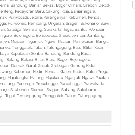
S
na, Bandung, Banjar, Bekasi, Bogor, Cimahi, Cirebon, Depok,
f
nteng, Kebayoran Baru, Cakung, Koja, Banjarnegara,
Demak, Purwodadi, Jepara, Karanganyar, Kebumen, Kendal,
ngga, Purworejo, Rembang, Ungaran, Sragen, Sukoharjo, Slawi,
 Salatiga, Semarang, Surakarta, Tegal, Bantul, Wonosari,
nigoro, Bojonegoro, Bondowoso, Gresik, Jember, Jombang,
en, Mojosari, Nganjuk, Ngawi, Pacitan, Pamekasan, Bangil,
nep, Trenggalek, Tuban, Tulungagung, Batu, Blitar, Kediri,
abaya, Kepulauan Seribu, Bandung, Bandung Barat,
 Batang, Bekasi, Blitar, Blora, Bogor, Bojonegoro,
Cirebon, Demak, Garut, Gresik, Grobogan, Gunung Kidul,
wang, Kebumen, Kediri, Kendal, Klaten, Kudus, Kulon Progo,
g, Majalengka, Malang, Mojokerto, Nganjuk, Ngawi, Pacitan,
emalang, Ponorogo, Probolinggo, Purbalingga, Purwakarta,
arjo, Situbondo, Sleman, Sragen, Subang, Sukabumi,
a, Tegal, Temanggung, Trenggalek, Tuban, Tulungagung,