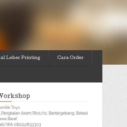
al Leher Printing
Cara Order
Workshop
smile Toys
l.Pangkalan Asem Rt01/01, Bantargebang, Bekasi
awa Barat
all/WA 082112833303