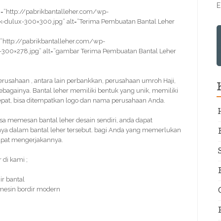
E
=”http://pabrikbantalleher.com/wp-
-dulux-300×300.jpg” alt=”Terima Pembuatan Bantal Leher
”http://pabrikbantalleher.com/wp-
2-300×278.jpg” alt=”gambar Terima Pembuatan Bantal Leher
r perusahaan , antara lain perbankkan, perusahaan umroh Haji,
bagainya. Bantal leher memiliki bentuk yang unik, memiliki
epat, bisa ditempatkan logo dan nama perusahaan Anda.
 memesan bantal leher desain sendiri, anda dapat
ya dalam bantal leher tersebut. bagi Anda yang memerlukan
dapat mengerjakannya.
di kami ;
r bantal
 mesin bordir modern