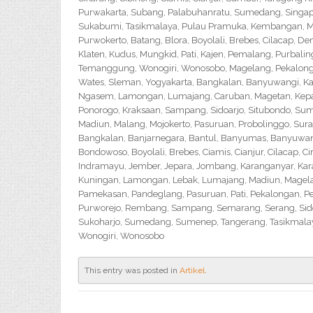
Purwakarta, Subang, Palabuhanratu, Sumedang, Singapar
Sukabumi, Tasikmalaya, Pulau Pramuka, Kembangan, Me
Purwokerto, Batang, Blora, Boyolali, Brebes, Cilacap, 
Klaten, Kudus, Mungkid, Pati, Kajen, Pemalang, Purbali
Temanggung, Wonogiri, Wonosobo, Magelang, Pekalongan,
Wates, Sleman, Yogyakarta, Bangkalan, Banyuwangi, Ka
Ngasem, Lamongan, Lumajang, Caruban, Magetan, Kepanj
Ponorogo, Kraksaan, Sampang, Sidoarjo, Situbondo, Sume
Madiun, Malang, Mojokerto, Pasuruan, Probolinggo, Sur
Bangkalan, Banjarnegara, Bantul, Banyumas, Banyuwangi,
Bondowoso, Boyolali, Brebes, Ciamis, Cianjur, Cilacap, 
Indramayu, Jember, Jepara, Jombang, Karanganyar, Kara
Kuningan, Lamongan, Lebak, Lumajang, Madiun, Magelan
Pamekasan, Pandeglang, Pasuruan, Pati, Pekalongan, P
Purworejo, Rembang, Sampang, Semarang, Serang, Sido
Sukoharjo, Sumedang, Sumenep, Tangerang, Tasikmalay
Wonogiri, Wonosobo
This entry was posted in
Artikel
.