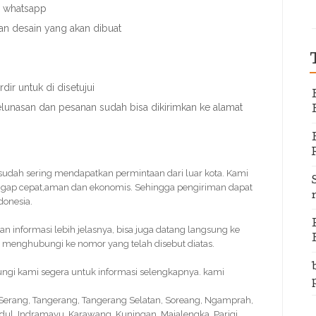
u whatsapp
an desain yang akan dibuat
ir untuk di disetujui
elunasan dan pesanan sudah bisa dikirimkan ke alamat
i sudah sering mendapatkan permintaan dari luar kota. Kami
ggap cepat,aman dan ekonomis. Sehingga pengiriman dapat
donesia.
informasi lebih jelasnya, bisa juga datang langsung ke
 menghubungi ke nomor yang telah disebut diatas.
ungi kami segera untuk informasi selengkapnya. kami
, Serang, Tangerang, Tangerang Selatan, Soreang, Ngamprah,
idul, Indramayu, Karawang, Kuningan, Majalengka, Parigi,