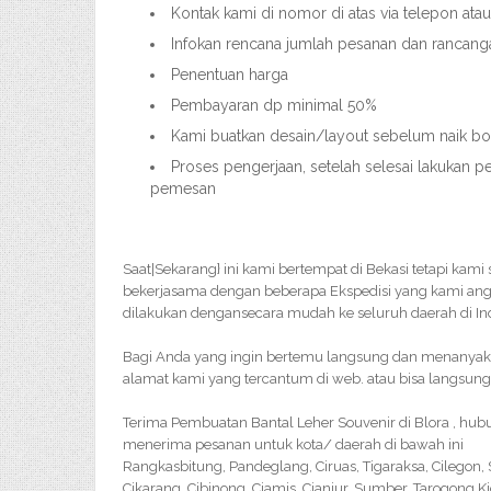
Kontak kami di nomor di atas via telepon ata
Infokan rencana jumlah pesanan dan rancang
Penentuan harga
Pembayaran dp minimal 50%
Kami buatkan desain/layout sebelum naik bord
Proses pengerjaan, setelah selesai lakukan p
pemesan
Saat|Sekarang} ini kami bertempat di Bekasi tetapi kam
bekerjasama dengan beberapa Ekspedisi yang kami an
dilakukan dengansecara mudah ke seluruh daerah di In
Bagi Anda yang ingin bertemu langsung dan menanyakan 
alamat kami yang tercantum di web. atau bisa langsung
Terima Pembuatan Bantal Leher Souvenir di Blora , hub
menerima pesanan untuk kota/ daerah di bawah ini
Rangkasbitung, Pandeglang, Ciruas, Tigaraksa, Cilegon
Cikarang, Cibinong, Ciamis, Cianjur, Sumber, Tarogong K