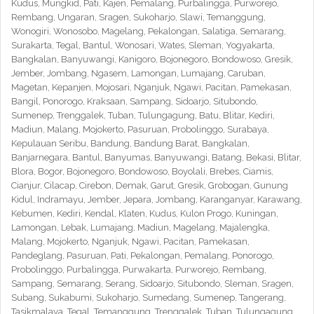
Kudus, Mungkid, Pati, Kajen, Pemalang, Purbalingga, Purworejo,
Rembang, Ungaran, Sragen, Sukoharjo, Slawi, Temanggung,
Wonogiri, Wonosobo, Magelang, Pekalongan, Salatiga, Semarang,
Surakarta, Tegal, Bantul, Wonosari, Wates, Sleman, Yogyakarta,
Bangkalan, Banyuwangi, Kanigoro, Bojonegoro, Bondowoso, Gresik,
Jember, Jombang, Ngasem, Lamongan, Lumajang, Caruban,
Magetan, Kepanjen, Mojosari, Nganjuk, Ngawi, Pacitan, Pamekasan,
Bangil, Ponorogo, Kraksaan, Sampang, Sidoarjo, Situbondo,
Sumenep, Trenggalek, Tuban, Tulungagung, Batu, Blitar, Kediri,
Madiun, Malang, Mojokerto, Pasuruan, Probolinggo, Surabaya,
Kepulauan Seribu, Bandung, Bandung Barat, Bangkalan,
Banjarnegara, Bantul, Banyumas, Banyuwangi, Batang, Bekasi, Blitar,
Blora, Bogor, Bojonegoro, Bondowoso, Boyolali, Brebes, Ciamis,
Cianjur, Cilacap, Cirebon, Demak, Garut, Gresik, Grobogan, Gunung
Kidul, Indramayu, Jember, Jepara, Jombang, Karanganyar, Karawang,
Kebumen, Kediri, Kendal, Klaten, Kudus, Kulon Progo, Kuningan,
Lamongan, Lebak, Lumajang, Madiun, Magelang, Majalengka,
Malang, Mojokerto, Nganjuk, Ngawi, Pacitan, Pamekasan,
Pandeglang, Pasuruan, Pati, Pekalongan, Pemalang, Ponorogo,
Probolinggo, Purbalingga, Purwakarta, Purworejo, Rembang,
Sampang, Semarang, Serang, Sidoarjo, Situbondo, Sleman, Sragen,
Subang, Sukabumi, Sukoharjo, Sumedang, Sumenep, Tangerang,
Tasikmalaya, Tegal, Temanggung, Trenggalek, Tuban, Tulungagung,