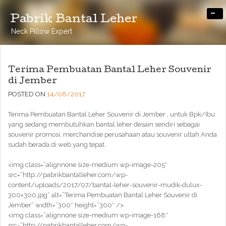
-
Pabrik Bantal Leher
Neck Pillow Expert
Terima Pembuatan Bantal Leher Souvenir
di Jember
POSTED ON
14/08/2017
Terima Pembuatan Bantal Leher Souvenir di Jember , untuk Bpk/Ibu
yang sedang membutuhkan bantal leher desain sendiri sebagai
souvenir promosi, merchandise perusahaan atau souvenir ultah Anda
sudah berada di web yang tepat.
<img class=”alignnone size-medium wp-image-205″
src=”http://pabrikbantalleher.com/wp-
content/uploads/2017/07/bantal-leher-souvenir-mudik-dulux-
300×300.jpg” alt=”Terima Pembuatan Bantal Leher Souvenir di
Jember” width=”300″ height=”300″ />
<img class=”alignnone size-medium wp-image-168″
src=”http://pabrikbantalleher.com/wp-