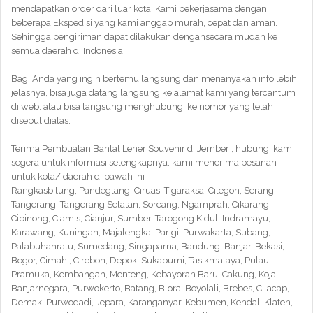
mendapatkan order dari luar kota. Kami bekerjasama dengan
beberapa Ekspedisi yang kami anggap murah, cepat dan aman.
Sehingga pengiriman dapat dilakukan dengansecara mudah ke
semua daerah di Indonesia.
Bagi Anda yang ingin bertemu langsung dan menanyakan info lebih
jelasnya, bisa juga datang langsung ke alamat kami yang tercantum
di web. atau bisa langsung menghubungi ke nomor yang telah
disebut diatas.
Terima Pembuatan Bantal Leher Souvenir di Jember , hubungi kami
segera untuk informasi selengkapnya. kami menerima pesanan
untuk kota/ daerah di bawah ini
Rangkasbitung, Pandeglang, Ciruas, Tigaraksa, Cilegon, Serang,
Tangerang, Tangerang Selatan, Soreang, Ngamprah, Cikarang,
Cibinong, Ciamis, Cianjur, Sumber, Tarogong Kidul, Indramayu,
Karawang, Kuningan, Majalengka, Parigi, Purwakarta, Subang,
Palabuhanratu, Sumedang, Singaparna, Bandung, Banjar, Bekasi,
Bogor, Cimahi, Cirebon, Depok, Sukabumi, Tasikmalaya, Pulau
Pramuka, Kembangan, Menteng, Kebayoran Baru, Cakung, Koja,
Banjarnegara, Purwokerto, Batang, Blora, Boyolali, Brebes, Cilacap,
Demak, Purwodadi, Jepara, Karanganyar, Kebumen, Kendal, Klaten,