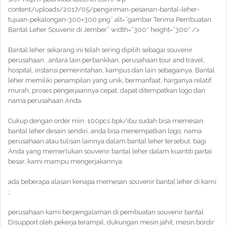
content/uploads/2017/05/pengiriman-pesanan-bantal-leher-
tujuan-pekalongan-300×300.png” alt=”gambar Terima Pembuatan
Bantal Leher Souvenir di Jember” width=”300″ height=”300″ />
Bantal leher sekarang ini telah sering dipilih sebagai souvenir
perusahaan , antara lain perbankkan, perusahaan tour and travel,
hospital, instansi pemerintahan, kampus dan lain sebagainya. Bantal
leher memiliki penampilan yang unik, bermanfaat, harganya relatif
murah, proses pengerjaannya cepat, dapat ditempatkan logo dan
nama perusahaan Anda.
Cukup dengan order min. 100pcs bpk/ibu sudah bisa memesan
bantal leher desain sendiri, anda bisa menempatkan logo, nama
perusahaan atau tulisan lainnya dalam bantal leher tersebut. bagi
Anda yang memerlukan souvenir bantal leher dalam kuantiti partai
besar, kami mampu mengerjakannya.
ada beberapa alasan kenapa memesan souvenir bantal leher di kami
;
perusahaan kami berpengalaman di pembuatan souvenir bantal
Disupport oleh pekerja terampil, dukungan mesin jahit, mesin bordir