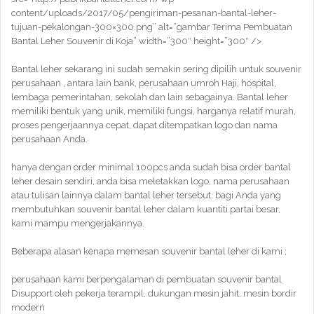
content/uploads/2017/05/pengiriman-pesanan-bantal-leher-
tujuan-pekalongan-300×300.png” alt=”gambar Terima Pembuatan
Bantal Leher Souvenir di Koja” width=”300″ height=”300″ />
Bantal leher sekarang ini sudah semakin sering dipilih untuk souvenir
perusahaan , antara lain bank, perusahaan umroh Haji, hospital,
lembaga pemerintahan, sekolah dan lain sebagainya. Bantal leher
memiliki bentuk yang unik, memiliki fungsi, harganya relatif murah,
proses pengerjaannya cepat, dapat ditempatkan logo dan nama
perusahaan Anda.
hanya dengan order minimal 100pcs anda sudah bisa order bantal
leher desain sendiri, anda bisa meletakkan logo, nama perusahaan
atau tulisan lainnya dalam bantal leher tersebut. bagi Anda yang
membutuhkan souvenir bantal leher dalam kuantiti partai besar,
kami mampu mengerjakannya.
Beberapa alasan kenapa memesan souvenir bantal leher di kami ;
perusahaan kami berpengalaman di pembuatan souvenir bantal
Disupport oleh pekerja terampil, dukungan mesin jahit, mesin bordir
modern