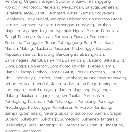
Rembang, Ungaran, Sragen, Sukoharjo, Slawi, Temanggung,
Wonogiri, Wonosobo, Magelang, Pekalongan, Salatiga, Semarang,
Surakarta, Tegal, Bantul, Wonosari, Wates, Sleman, Yogyakarta,
Bangkalan, Banyuwangi, Kanigoro, Bojonegoro, Bondowoso, Gresik,
Jember, Jombang, Ngasem, Lamongan, Lumajang, Caruban,
Magetan, Kepanjen, Mojosari, Nganjuk, Ngawi, Pacitan, Pamekasan,
Bangil, Ponorogo, Kraksaan, Sampang, Sidoarjo, Situbondo,
Sumenep, Trenggalek, Tuban, Tulungagung, Batu, Blitar, Kediri,
Madiun, Malang, Mojokerto, Pasuruan, Probolinggo, Surabaya,
Kepulauan Seribu, Bandung, Bandung Barat, Bangkalan,
Banjarnegara, Bantul, Banyumas, Banyuwangi, Batang, Bekasi, Blitar,
Blora, Bogor, Bojonegoro, Bondowoso, Boyolali, Brebes, Ciamis,
Cianjur, Cilacap, Cirebon, Demak, Garut, Gresik, Grobogan, Gunung
Kidul, Indramayu, Jember, Jepara, Jombang, Karanganyar, Karawang,
Kebumen, Kediri, Kendal, Klaten, Kudus, Kulon Progo, Kuningan,
Lamongan, Lebak, Lumajang, Madiun, Magelang, Majalengka,
Malang, Mojokerto, Nganjuk, Ngawi, Pacitan, Pamekasan,
Pandeglang, Pasuruan, Pati, Pekalongan, Pemalang, Ponorogo,
Probolinggo, Purbalingga, Purwakarta, Purworejo, Rembang,
Sampang, Semarang, Serang, Sidoarjo, Situbondo, Sleman, Sragen,
Subang, Sukabumi, Sukoharjo, Sumedang, Sumenep, Tangerang,
Tasikmalaya, Tegal, Temanggung, Trenggalek, Tuban, Tulungagung,
Wonogiri, Wonosobo