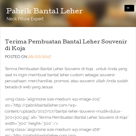
-
Pabrik Bantal Leher
Neck Pillow Expert
Terima Pembuatan Bantal Leher Souvenir
di Koja
POSTED ON
26/07/2017
Terima Pembuatan Bantal Leher Souvenir di Koja , untuk Anda yang
saat ini ingin membuat bantal leher custom sebagai souvenir
perusahaan, merchandise, promosi, atau souvenir ultah Anda sudah
berada di web yang sesuai.
<img class=”alignnone size-medium wp-image-205″
src=”http://pabrikbantalleher.com/wp-
content/uploads/2017/07/bantal-leher-souvenir-mudik-dulux-
300×300.jpg” alt=”Terima Pembuatan Bantal Leher Souvenir di Koja”
width=”300″ height=”300″ />
<img class=”alignnone size-medium wp-image-168″
src=”http://pabrikbantalleher.com/wp-