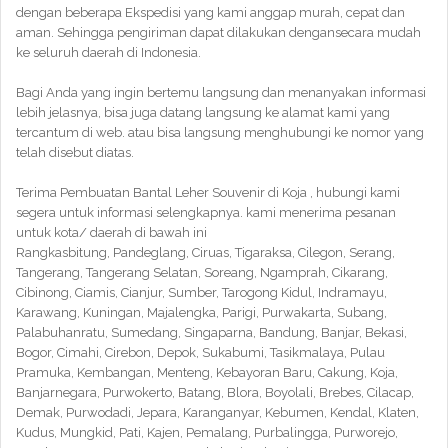
dengan beberapa Ekspedisi yang kami anggap murah, cepat dan
aman. Sehingga pengiriman dapat dilakukan dengansecara mudah
ke seluruh daerah di Indonesia.
Bagi Anda yang ingin bertemu langsung dan menanyakan informasi
lebih jelasnya, bisa juga datang langsung ke alamat kami yang
tercantum di web. atau bisa langsung menghubungi ke nomor yang
telah disebut diatas.
Terima Pembuatan Bantal Leher Souvenir di Koja , hubungi kami
segera untuk informasi selengkapnya. kami menerima pesanan
untuk kota/ daerah di bawah ini
Rangkasbitung, Pandeglang, Ciruas, Tigaraksa, Cilegon, Serang,
Tangerang, Tangerang Selatan, Soreang, Ngamprah, Cikarang,
Cibinong, Ciamis, Cianjur, Sumber, Tarogong Kidul, Indramayu,
Karawang, Kuningan, Majalengka, Parigi, Purwakarta, Subang,
Palabuhanratu, Sumedang, Singaparna, Bandung, Banjar, Bekasi,
Bogor, Cimahi, Cirebon, Depok, Sukabumi, Tasikmalaya, Pulau
Pramuka, Kembangan, Menteng, Kebayoran Baru, Cakung, Koja,
Banjarnegara, Purwokerto, Batang, Blora, Boyolali, Brebes, Cilacap,
Demak, Purwodadi, Jepara, Karanganyar, Kebumen, Kendal, Klaten,
Kudus, Mungkid, Pati, Kajen, Pemalang, Purbalingga, Purworejo,