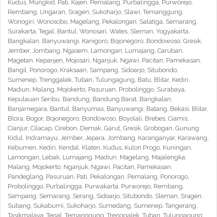
Kudus, Mungkid, Pati, Kajen, Pemalang, Purbalingga, Purworejo,
Rembang, Ungaran, Sragen, Sukoharjo, Slawi, Temanggung,
Wonogiri, Wonosobo, Magelang, Pekalongan, Salatiga, Semarang,
Surakarta, Tegal, Bantul, Wonosari, Wates, Sleman, Yogyakarta,
Bangkalan, Banyuwangi, Kanigoro, Bojonegoro, Bondowoso, Gresik,
Jember, Jombang, Ngasem, Lamongan, Lumajang, Caruban,
Magetan, Kepanjen, Mojosari, Nganjuk, Ngawi, Pacitan, Pamekasan,
Bangil, Ponorogo, Kraksaan, Sampang, Sidoarjo, Situbondo,
Sumenep, Trenggalek, Tuban, Tulungagung, Batu, Blitar, Kediri,
Madiun, Malang, Mojokerto, Pasuruan, Probolinggo, Surabaya,
Kepulauan Seribu, Bandung, Bandung Barat, Bangkalan,
Banjarnegara, Bantul, Banyumas, Banyuwangi, Batang, Bekasi, Blitar,
Blora, Bogor, Bojonegoro, Bondowoso, Boyolali, Brebes, Ciamis,
Cianjur, Cilacap, Cirebon, Demak, Garut, Gresik, Grobogan, Gunung
Kidul, Indramayu, Jember, Jepara, Jombang, Karanganyar, Karawang,
Kebumen, Kediri, Kendal, Klaten, Kudus, Kulon Progo, Kuningan,
Lamongan, Lebak, Lumajang, Madiun, Magelang, Majalengka,
Malang, Mojokerto, Nganjuk, Ngawi, Pacitan, Pamekasan,
Pandeglang, Pasuruan, Pati, Pekalongan, Pemalang, Ponorogo,
Probolinggo, Purbalingga, Purwakarta, Purworejo, Rembang,
Sampang, Semarang, Serang, Sidoarjo, Situbondo, Sleman, Sragen,
Subang, Sukabumi, Sukoharjo, Sumedang, Sumenep, Tangerang,
Tasikmalaya, Tegal, Temanggung, Trenggalek, Tuban, Tulungagung,