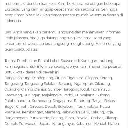
menerima order dari luar kota. Kami bekerjasama dengan beberapa
Ekspedisi yang kami anggap cepat,aman dan ekonomis. Sehingga
pengiriman bisa dilakukan dengansecara mudah ke semua daerah di
Indonesia.
Bagi Anda yang akan bertemu langsung dan menanyakan informasi
lebih jelasnya, bisa juga datang langsung ke alamat kami yang
tercantum di web. atau bisa langsung menghubungi ke nomor yang
telah disebut diatas.
Terima Pembuatan Bantal Leher Souvenir di Kuningan , hubungi
kami segera untuk informasi selengkapnya. kami menerima pesanan
untuk kota/ daerah di bawah ini
Rangkasbitung, Pandeglang, Ciruas, Tigaraksa, Cilegon, Serang,
Tangerang, Tangerang Selatan, Soreang, Ngamprah, Cikarang,
Cibinong, Ciamis, Cianjur, Sumber, Tarogong Kidul, Indramayu,
Karawang, Kuningan, Majalengka, Parigi, Purwakarta, Subang,
Palabuhanratu, Sumedang, Singaparna, Bandung, Banjar, Bekasi,
Bogor, Cimahi, Cirebon, Depok, Sukabumi, Tasikmalaya, Pulau
Pramuka, Kembangan, Menteng, Kebayoran Baru, Cakung, Koja,
Banjarnegara, Purwokerto, Batang, Blora, Boyolali, Brebes, Cilacap,
Demak, Purwodadi, Jepara, Karanganyar, Kebumen, Kendal, Klaten,