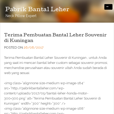
-
Pabrik Bantal Leher
Neck Pillow Expert
Terima Pembuatan Bantal Leher Souvenir
di Kuningan
POSTED ON
26/08/2017
Terima Pembuatan Bantal Leher Souvenir di Kuningan , untuk Anda
yang saat ini mencari bantal leher custom sebagai souvenir promosi,
merchandise perusahaan atau souvenir ultah Anda sudah berada di
web yang sesuai.
<img class=”alignnone size-medium wp-image-184″
src=”http://pabrikbantalleher.com/wp-
content/uploads/2017/05/bantal-leher-honda-motor-
300×300.png” alt=”Terima Pembuatan Bantal Leher Souvenir di
Kuningan” width=”300″ height=”300″ />
<img class=”alignnone size-medium wp-image-168″
src=”http://pabrikbantalleher.com/wp-