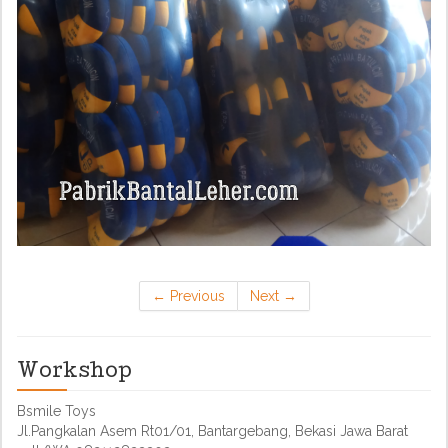
←
Previous
Next
→
Workshop
Bsmile Toys
Jl.Pangkalan Asem Rt01/01, Bantargebang, Bekasi Jawa Barat