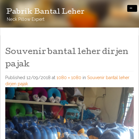
-
Pabrik Bantal Leher
Neck Pillow Expert
Souvenir bantal leher dirjen
pajak
Published
12/09/2018
at
1080 × 1080
in
Souvenir bantal leher
dirjen pajak