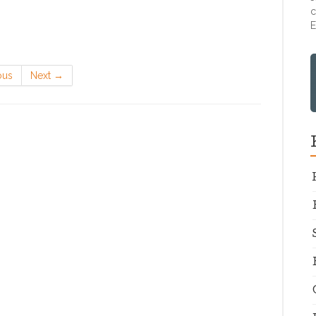
c
E
ous
Next
→