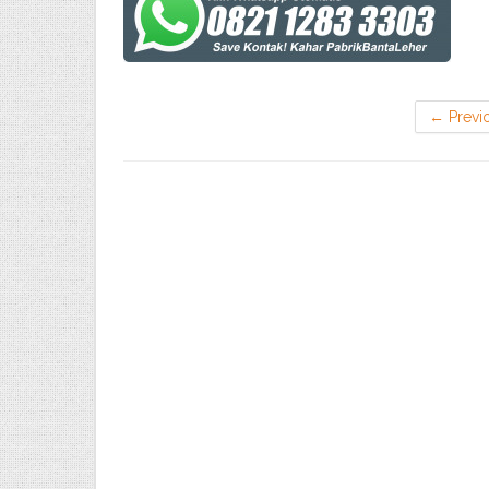
←
Previ