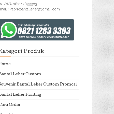
all/WA 082112833303
mail : Pabrikbantalleher[at]gmail.com
Kategori Produk
Home
Bantal Leher Custom
Souvenir Bantal Leher Custom Promosi
Bantal Leher Printing
Cara Order