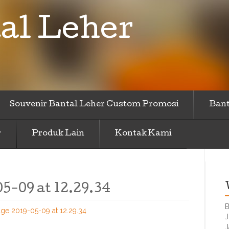
al Leher
Souvenir Bantal Leher Custom Promosi
Bant
r
Produk Lain
Kontak Kami
-09 at 12.29.34
B
e 2019-05-09 at 12.29.34
J
J