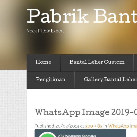
Pabrik Bant
Neck Pillow Expert
Home
Bantal Leher Custom
Pengiriman
Gallery Bantal Lehe
WhatsApp Image 2019-05
Published
20/07/2019
at
300 × 83
in
WhatsApp Imag