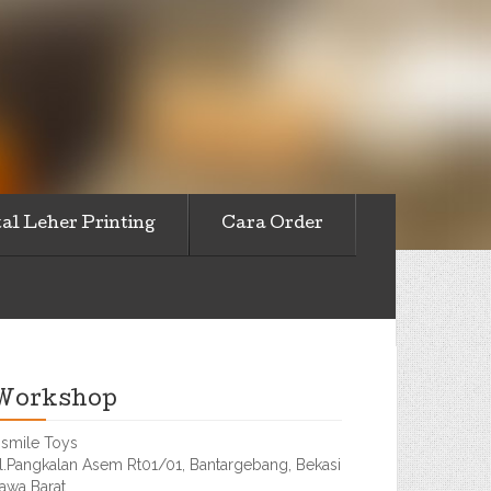
al Leher Printing
Cara Order
Workshop
smile Toys
l.Pangkalan Asem Rt01/01, Bantargebang, Bekasi
awa Barat