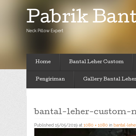
Pabrik Bant
Neck Pillow Expert
Home
Bantal Leher Custom
Pengiriman
Gallery Bantal Lehe
bantal-leher-custom-
Published
15/05/2019
at
1080 × 1080
in
bantal-leh