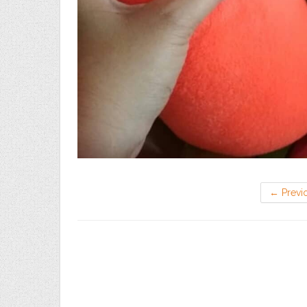
←
Previ