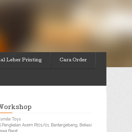
al Leher Printing
Cara Order
Workshop
smile Toys
l.Pangkalan Asem Rt01/01, Bantargebang, Bekasi
awa Barat