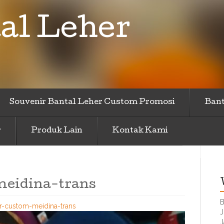
al Leher
Souvenir Bantal Leher Custom Promosi
Bant
r
Produk Lain
Kontak Kami
meidina-trans
B
er-custom-meidina-trans
J
J