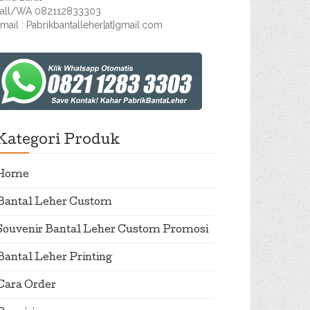
all/WA 082112833303
mail : Pabrikbantalleher[at]gmail.com
Kategori Produk
Home
Bantal Leher Custom
Souvenir Bantal Leher Custom Promosi
Bantal Leher Printing
Cara Order