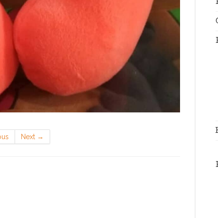
ous
Next
→