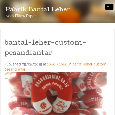
-
Pabrik Bantal Leher
Neck Pillow Expert
bantal-leher-custom-
pesandiantar
Published
09/05/2019
at
1080 × 1080
in
bantal-leher-custom-
pesandiantar