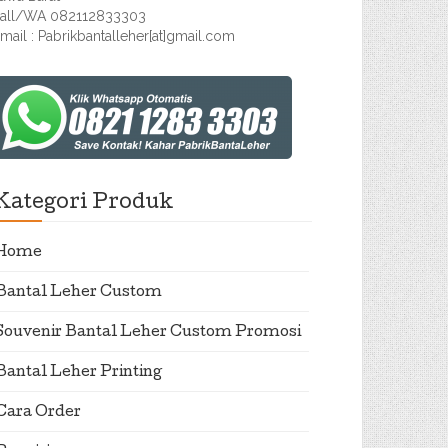
all/WA 082112833303
mail : Pabrikbantalleher[at]gmail.com
Kategori Produk
Home
Bantal Leher Custom
Souvenir Bantal Leher Custom Promosi
Bantal Leher Printing
Cara Order