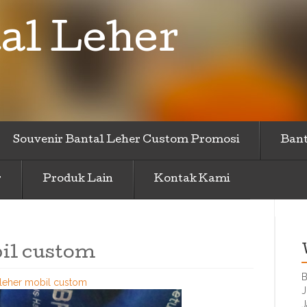
al Leher
Souvenir Bantal Leher Custom Promosi
Bant
r
Produk Lain
Kontak Kami
bil custom
B
 leher mobil custom
J
J