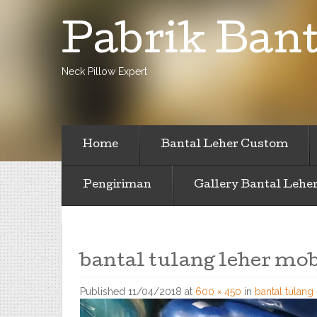
Pabrik Bant
Neck Pillow Expert
Home
Bantal Leher Custom
Pengiriman
Gallery Bantal Lehe
bantal tulang leher mo
Published
11/04/2018
at
600 × 450
in
bantal tulang