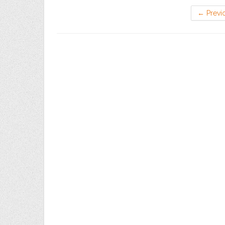
←
Previ