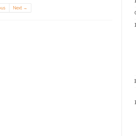
ous
Next
→