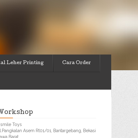
al Leher Printing
Cara Order
Workshop
smile Toys
l.Pangkalan Asem Rt01/01, Bantargebang, Bekasi
awa Barat