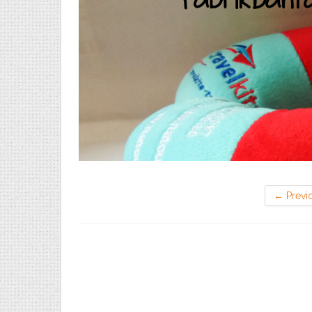
←
Previ