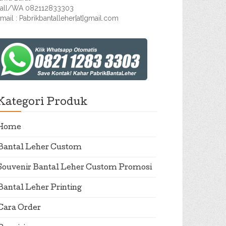
all/WA 082112833303
mail : Pabrikbantalleher[at]gmail.com
Kategori Produk
Home
Bantal Leher Custom
Souvenir Bantal Leher Custom Promosi
Bantal Leher Printing
Cara Order