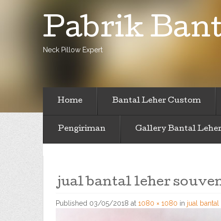
Pabrik Bant
Neck Pillow Expert
Home
Bantal Leher Custom
Pengiriman
Gallery Bantal Lehe
jual bantal leher souven
Published
03/05/2018
at
1080 × 1080
in
jual bantal