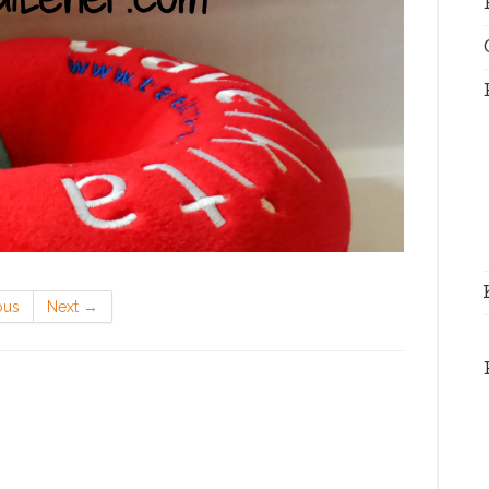
ous
Next
→