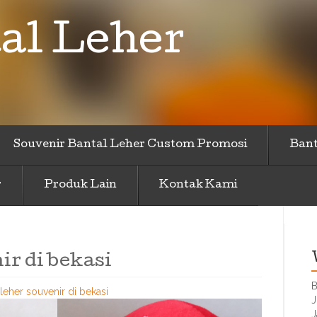
al Leher
Souvenir Bantal Leher Custom Promosi
Bant
r
Produk Lain
Kontak Kami
ir di bekasi
B
 leher souvenir di bekasi
J
J