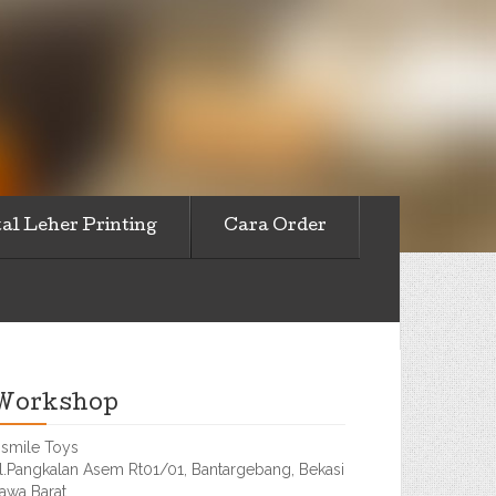
al Leher Printing
Cara Order
Workshop
smile Toys
l.Pangkalan Asem Rt01/01, Bantargebang, Bekasi
awa Barat