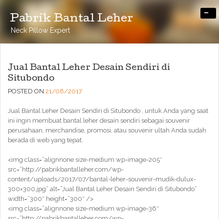
-
Pabrik Bantal Leher
Neck Pillow Expert
Jual Bantal Leher Desain Sendiri di
Situbondo
POSTED ON
21/08/2017
Jual Bantal Leher Desain Sendiri di Situbondo , untuk Anda yang saat
ini ingin membuat bantal leher desain sendiri sebagai souvenir
perusahaan, merchandise, promosi, atau souvenir ultah Anda sudah
berada di web yang tepat.
<img class=”alignnone size-medium wp-image-205″
src=”http://pabrikbantalleher.com/wp-
content/uploads/2017/07/bantal-leher-souvenir-mudik-dulux-
300×300.jpg” alt=”Jual Bantal Leher Desain Sendiri di Situbondo”
width=”300″ height=”300″ />
<img class=”alignnone size-medium wp-image-36″
src=”http://pabrikbantalleher.com/wp-