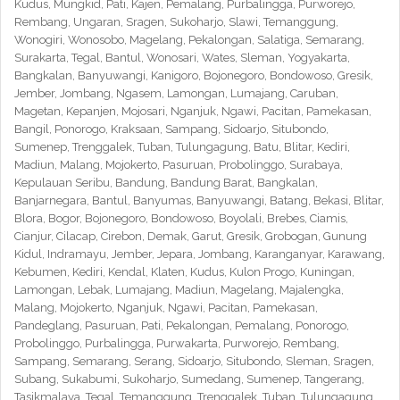
Kudus, Mungkid, Pati, Kajen, Pemalang, Purbalingga, Purworejo,
Rembang, Ungaran, Sragen, Sukoharjo, Slawi, Temanggung,
Wonogiri, Wonosobo, Magelang, Pekalongan, Salatiga, Semarang,
Surakarta, Tegal, Bantul, Wonosari, Wates, Sleman, Yogyakarta,
Bangkalan, Banyuwangi, Kanigoro, Bojonegoro, Bondowoso, Gresik,
Jember, Jombang, Ngasem, Lamongan, Lumajang, Caruban,
Magetan, Kepanjen, Mojosari, Nganjuk, Ngawi, Pacitan, Pamekasan,
Bangil, Ponorogo, Kraksaan, Sampang, Sidoarjo, Situbondo,
Sumenep, Trenggalek, Tuban, Tulungagung, Batu, Blitar, Kediri,
Madiun, Malang, Mojokerto, Pasuruan, Probolinggo, Surabaya,
Kepulauan Seribu, Bandung, Bandung Barat, Bangkalan,
Banjarnegara, Bantul, Banyumas, Banyuwangi, Batang, Bekasi, Blitar,
Blora, Bogor, Bojonegoro, Bondowoso, Boyolali, Brebes, Ciamis,
Cianjur, Cilacap, Cirebon, Demak, Garut, Gresik, Grobogan, Gunung
Kidul, Indramayu, Jember, Jepara, Jombang, Karanganyar, Karawang,
Kebumen, Kediri, Kendal, Klaten, Kudus, Kulon Progo, Kuningan,
Lamongan, Lebak, Lumajang, Madiun, Magelang, Majalengka,
Malang, Mojokerto, Nganjuk, Ngawi, Pacitan, Pamekasan,
Pandeglang, Pasuruan, Pati, Pekalongan, Pemalang, Ponorogo,
Probolinggo, Purbalingga, Purwakarta, Purworejo, Rembang,
Sampang, Semarang, Serang, Sidoarjo, Situbondo, Sleman, Sragen,
Subang, Sukabumi, Sukoharjo, Sumedang, Sumenep, Tangerang,
Tasikmalaya, Tegal, Temanggung, Trenggalek, Tuban, Tulungagung,