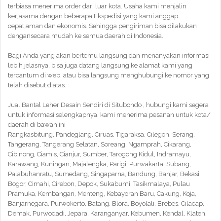
terbiasa menerima order dari luar kota. Usaha kami menjalin
kerjasama dengan beberapa Ekspedisi yang kami anggap
cepat,aman dan ekonomis. Sehingga pengiriman bisa dilakukan
dengansecara mudah ke semua daerah di Indonesia.
Bagi Anda yang akan bertemu langsung dan menanyakan informasi
lebih jelasnya, bisa juga datang langsung ke alamat kami yang
tercantum di web. atau bisa langsung menghubungi ke nomor yang
telah disebut diatas.
Jual Bantal Leher Desain Sendiri di Situbondo , hubungi kami segera
untuk informasi selengkapnya. kami menerima pesanan untuk kota/
daerah di bawah ini
Rangkasbitung, Pandeglang, Ciruas, Tigaraksa, Cilegon, Serang,
Tangerang, Tangerang Selatan, Soreang, Ngamprah, Cikarang,
Cibinong, Ciamis, Cianjur, Sumber, Tarogong Kidul, Indramayu,
Karawang, Kuningan, Majalengka, Parigi, Purwakarta, Subang,
Palabuhanratu, Sumedang, Singaparna, Bandung, Banjar, Bekasi,
Bogor, Cimahi, Cirebon, Depok, Sukabumi, Tasikmalaya, Pulau
Pramuka, Kembangan, Menteng, Kebayoran Baru, Cakung, Koja,
Banjarnegara, Purwokerto, Batang, Blora, Boyolali, Brebes, Cilacap,
Demak, Purwodadi, Jepara, Karanganyar, Kebumen, Kendal, Klaten,