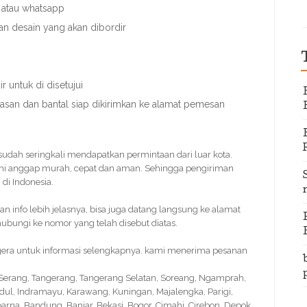
 atau whatsapp
an desain yang akan dibordir
 untuk di disetujui
nasan dan bantal siap dikirimkan ke alamat pemesan
 sudah seringkali mendapatkan permintaan dari luar kota.
mi anggap murah, cepat dan aman. Sehingga pengiriman
di Indonesia.
info lebih jelasnya, bisa juga datang langsung ke alamat
bungi ke nomor yang telah disebut diatas.
segera untuk informasi selengkapnya. kami menerima pesanan
, Serang, Tangerang, Tangerang Selatan, Soreang, Ngamprah,
idul, Indramayu, Karawang, Kuningan, Majalengka, Parigi,
na, Bandung, Banjar, Bekasi, Bogor, Cimahi, Cirebon, Depok,