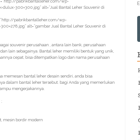
=”http://pabrikbantalleher.com/wp-
E
dulux-300×300.jpg” alt=”Jual Bantal Leher Souvenir di
”http://pabrikbantalleher.com/wp-
300×278.jpg” alt=”gambar Jual Bantal Leher Souvenir di
ebagai souvenir perusahaan , antara lain bank, perusahaan
 dan lain sebagainya. Bantal leher memiliki bentuk yang unik,
rjaannya cepat, bisa ditempatkan logo dan nama perusahaan
 memesan bantal leher desain sendiri, anda bisa
ya dalam bantal leher tersebut. bagi Anda yang memerlukan
i mampu mengerjakannya.
 ;
t, mesin bordir modern