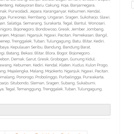
S
nteng, Kebayoran Baru, Cakung, Koja, Banjarnegara,
f
Demak, Purwodadi, Jepara, Karanganyar, Kebumen, Kendal,
ngga, Purworejo, Rembang, Ungaran, Sragen, Sukoharjo, Slawi,
 Salatiga, Semarang, Surakarta, Tegal, Bantul, Wonosari,
nigoro, Bojonegoro, Bondowoso, Gresik, Jember, Jombang,
en, Mojosari, Nganjuk, Ngawi, Pacitan, Pamekasan, Bangil,
nep, Trenggalek, Tuban, Tulungagung, Batu, Blitar, Kediri,
abaya, Kepulauan Seribu, Bandung, Bandung Barat,
 Batang, Bekasi, Blitar, Blora, Bogor, Bojonegoro,
Cirebon, Demak, Garut, Gresik, Grobogan, Gunung Kidul,
wang, Kebumen, Kediri, Kendal, Klaten, Kudus, Kulon Progo,
g, Majalengka, Malang, Mojokerto, Nganjuk, Ngawi, Pacitan,
emalang, Ponorogo, Probolinggo, Purbalingga, Purwakarta,
arjo, Situbondo, Sleman, Sragen, Subang, Sukabumi,
a, Tegal, Temanggung, Trenggalek, Tuban, Tulungagung,