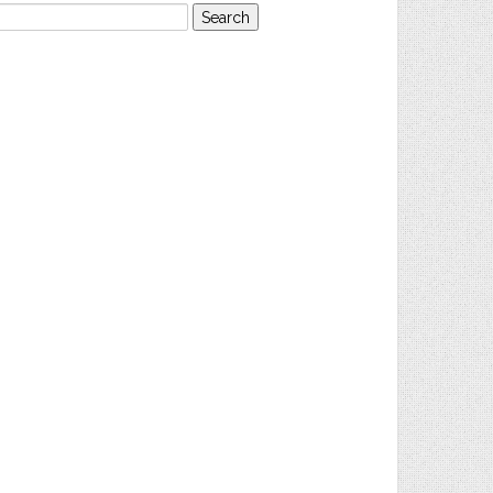
earch
or: