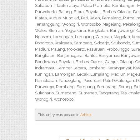
Sukabumi, Tasikmalaya, Pulau Pramuka, Kembangan, Me
Purwokerto, Batang, Blora, Boyolali, Brebes, Cilacap, 
Klaten, Kudus, Mungkid, Pati, Kajen, Pemalang, Purbali
Temanggung, Wonogiri, Wonosobo, Magelang, Pekalongan,
Wates, Sleman, Yogyakarta, Bangkalan, Banyuwangi, Ka
Ngasem, Lamongan, Lumajang, Caruban, Magetan, Kepanj
Ponorogo, Kraksaan, Sampang, Sidoarjo, Situbondo, Sume
Madiun, Malang, Mojokerto, Pasuruan, Probolinggo, Sur
Bangkalan, Banjarnegara, Bantul, Banyumas, Banyuwangi,
Bondowoso, Boyolali, Brebes, Ciamis, Cianjur, Cilacap, 
Indramayu, Jember, Jepara, Jombang, Karanganyar, Kara
Kuningan, Lamongan, Lebak, Lumajang, Madiun, Magelan
Pamekasan, Pandeglang, Pasuruan, Pati, Pekalongan, P
Purworejo, Rembang, Sampang, Semarang, Serang, Sido
Sukoharjo, Sumedang, Sumenep, Tangerang, Tasikmalay
Wonogiri, Wonosobo
This entry was posted in
Artikel
.