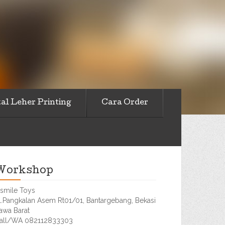
al Leher Printing
Cara Order
Workshop
smile Toys
l.Pangkalan Asem Rt01/01, Bantargebang, Bekasi
awa Barat
all/WA 082112833303