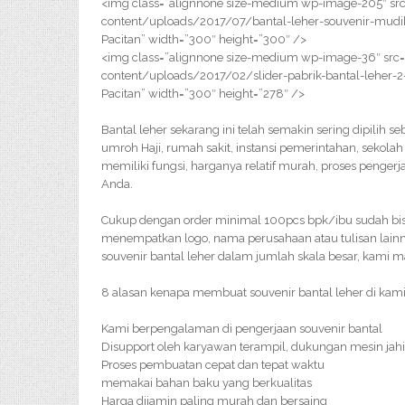
<img class=”alignnone size-medium wp-image-205″ src
content/uploads/2017/07/bantal-leher-souvenir-mudik-
Pacitan” width=”300″ height=”300″ />
<img class=”alignnone size-medium wp-image-36″ src=
content/uploads/2017/02/slider-pabrik-bantal-leher-2-
Pacitan” width=”300″ height=”278″ />
Bantal leher sekarang ini telah semakin sering dipilih s
umroh Haji, rumah sakit, instansi pemerintahan, sekolah
memiliki fungsi, harganya relatif murah, proses penge
Anda.
Cukup dengan order minimal 100pcs bpk/ibu sudah bisa
menempatkan logo, nama perusahaan atau tulisan lainn
souvenir bantal leher dalam jumlah skala besar, kam
8 alasan kenapa membuat souvenir bantal leher di kami
Kami berpengalaman di pengerjaan souvenir bantal
Disupport oleh karyawan terampil, dukungan mesin jahi
Proses pembuatan cepat dan tepat waktu
memakai bahan baku yang berkualitas
Harga dijamin paling murah dan bersaing