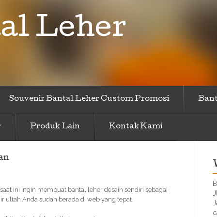
al Leher
Souvenir Bantal Leher Custom Promosi
Bant
r
Produk Lain
Kontak Kami
an
B
saat ini ingin membuat bantal leher desain sendiri sebagai
J
r ultah Anda sudah berada di web yang tepat.
J
c