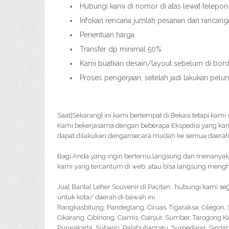
Hubungi kami di nomor di atas lewat telepon
Infokan rencana jumlah pesanan dan rancang
Penentuan harga
Transfer dp minimal 50%
Kami buatkan desain/layout sebelum di bordir
Proses pengerjaan, setelah jadi lakukan pelu
Saat|Sekarang} ini kami bertempat di Bekasi tetapi kami
Kami bekerjasama dengan beberapa Ekspedisi yang ka
dapat dilakukan dengansecara mudah ke semua daerah 
Bagi Anda yang ingin bertemu langsung dan menanyakan 
kami yang tercantum di web. atau bisa langsung menghu
Jual Bantal Leher Souvenir di Pacitan , hubungi kami 
untuk kota/ daerah di bawah ini
Rangkasbitung, Pandeglang, Ciruas, Tigaraksa, Cilegon
Cikarang, Cibinong, Ciamis, Cianjur, Sumber, Tarogong K
Purwakarta, Subang, Palabuhanratu, Sumedang, Singapar