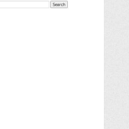
earch
or: