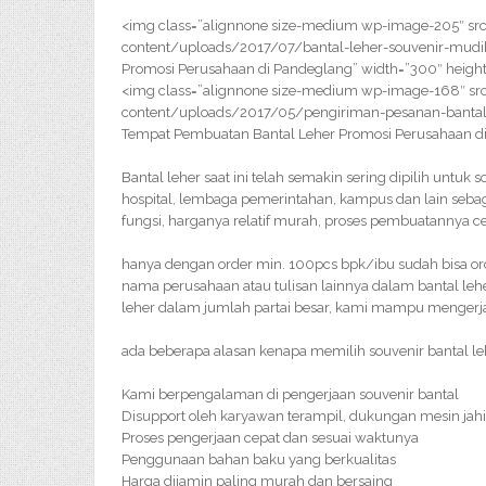
<img class=”alignnone size-medium wp-image-205″ src
content/uploads/2017/07/bantal-leher-souvenir-mudi
Promosi Perusahaan di Pandeglang” width=”300″ heigh
<img class=”alignnone size-medium wp-image-168″ src
content/uploads/2017/05/pengiriman-pesanan-bantal
Tempat Pembuatan Bantal Leher Promosi Perusahaan di
Bantal leher saat ini telah semakin sering dipilih untuk 
hospital, lembaga pemerintahan, kampus dan lain sebag
fungsi, harganya relatif murah, proses pembuatannya c
hanya dengan order min. 100pcs bpk/ibu sudah bisa orde
nama perusahaan atau tulisan lainnya dalam bantal le
leher dalam jumlah partai besar, kami mampu mengerj
ada beberapa alasan kenapa memilih souvenir bantal leh
Kami berpengalaman di pengerjaan souvenir bantal
Disupport oleh karyawan terampil, dukungan mesin jahi
Proses pengerjaan cepat dan sesuai waktunya
Penggunaan bahan baku yang berkualitas
Harga dijamin paling murah dan bersaing