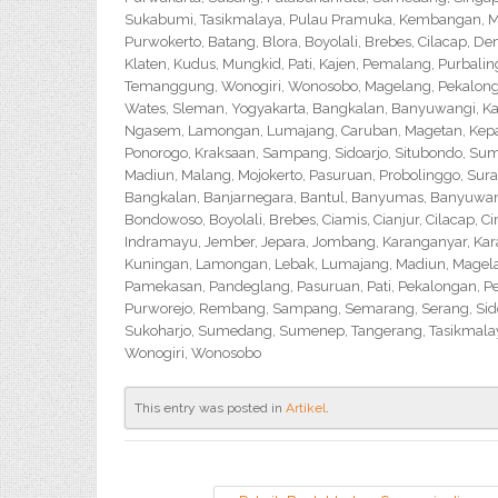
Sukabumi, Tasikmalaya, Pulau Pramuka, Kembangan, Me
Purwokerto, Batang, Blora, Boyolali, Brebes, Cilacap, 
Klaten, Kudus, Mungkid, Pati, Kajen, Pemalang, Purbali
Temanggung, Wonogiri, Wonosobo, Magelang, Pekalongan,
Wates, Sleman, Yogyakarta, Bangkalan, Banyuwangi, Ka
Ngasem, Lamongan, Lumajang, Caruban, Magetan, Kepanj
Ponorogo, Kraksaan, Sampang, Sidoarjo, Situbondo, Sume
Madiun, Malang, Mojokerto, Pasuruan, Probolinggo, Sur
Bangkalan, Banjarnegara, Bantul, Banyumas, Banyuwangi,
Bondowoso, Boyolali, Brebes, Ciamis, Cianjur, Cilacap, 
Indramayu, Jember, Jepara, Jombang, Karanganyar, Kara
Kuningan, Lamongan, Lebak, Lumajang, Madiun, Magelan
Pamekasan, Pandeglang, Pasuruan, Pati, Pekalongan, P
Purworejo, Rembang, Sampang, Semarang, Serang, Sido
Sukoharjo, Sumedang, Sumenep, Tangerang, Tasikmalay
Wonogiri, Wonosobo
This entry was posted in
Artikel
.