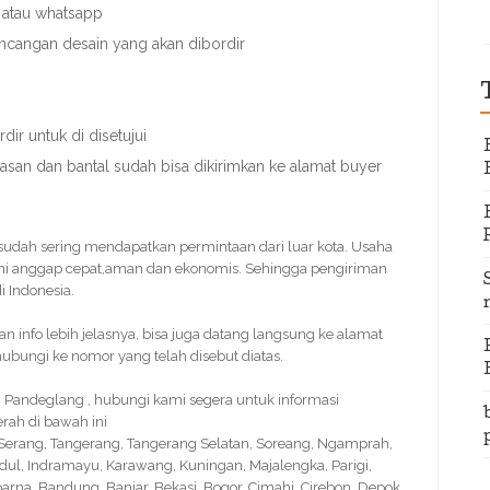
 atau whatsapp
ncangan desain yang akan dibordir
ir untuk di disetujui
nasan dan bantal sudah bisa dikirimkan ke alamat buyer
i sudah sering mendapatkan permintaan dari luar kota. Usaha
mi anggap cepat,aman dan ekonomis. Sehingga pengiriman
 Indonesia.
info lebih jelasnya, bisa juga datang langsung ke alamat
bungi ke nomor yang telah disebut diatas.
Pandeglang , hubungi kami segera untuk informasi
rah di bawah ini
, Serang, Tangerang, Tangerang Selatan, Soreang, Ngamprah,
idul, Indramayu, Karawang, Kuningan, Majalengka, Parigi,
na, Bandung, Banjar, Bekasi, Bogor, Cimahi, Cirebon, Depok,