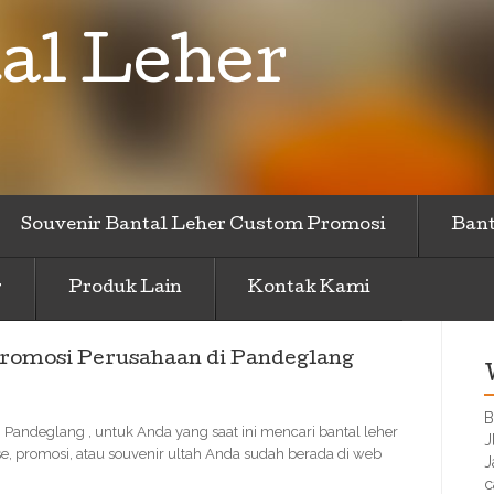
al Leher
Souvenir Bantal Leher Custom Promosi
Bant
r
Produk Lain
Kontak Kami
romosi Perusahaan di Pandeglang
B
andeglang , untuk Anda yang saat ini mencari bantal leher
J
e, promosi, atau souvenir ultah Anda sudah berada di web
J
c