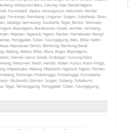
S
nteng, Kebayoran Baru, Cakung, Koja, Banjarnegara,
f
Demak, Purwodadi, Jepara, Karanganyar, Kebumen, Kendal,
ngga, Purworejo, Rembang, Ungaran, Sragen, Sukoharjo, Slawi,
 Salatiga, Semarang, Surakarta, Tegal, Bantul, Wonosari,
nigoro, Bojonegoro, Bondowoso, Gresik, Jember, Jombang,
en, Mojosari, Nganjuk, Ngawi, Pacitan, Pamekasan, Bangil,
nep, Trenggalek, Tuban, Tulungagung, Batu, Blitar, Kediri,
abaya, Kepulauan Seribu, Bandung, Bandung Barat,
 Batang, Bekasi, Blitar, Blora, Bogor, Bojonegoro,
Cirebon, Demak, Garut, Gresik, Grobogan, Gunung Kidul,
wang, Kebumen, Kediri, Kendal, Klaten, Kudus, Kulon Progo,
g, Majalengka, Malang, Mojokerto, Nganjuk, Ngawi, Pacitan,
emalang, Ponorogo, Probolinggo, Purbalingga, Purwakarta,
arjo, Situbondo, Sleman, Sragen, Subang, Sukabumi,
a, Tegal, Temanggung, Trenggalek, Tuban, Tulungagung,