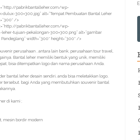
E
=”http://pabrikbantalleher.com/wp-
k-dulux-300×300.jpg” alt=”Tempat Pembuatan Bantal Leher
t=”300″ />
=”http://pabrikbantalleher.com/wp-
-leher-tujuan-pekalongan-300×300.png” alt=”gambar
 Pandeglang” width=”300″ height=”300″ />
souvenir perusahaan , antara lain bank, perusahaan tour travel,
ainya. Bantal leher memiliki bentuk yang unik, memiliki
epat, bisa ditempatkan logo dan nama perusahaan Anda.
r bantal leher desain sendiri, anda bisa meletakkan logo,
her tersebut. bagi Anda yang membutuhkan souvenir bantal
akannya.
er di kami ;
t, mesin bordir modern