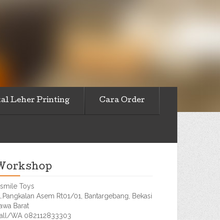
al Leher Printing
Cara Order
Workshop
smile Toys
l.Pangkalan Asem Rt01/01, Bantargebang, Bekasi
awa Barat
all/WA 082112833303