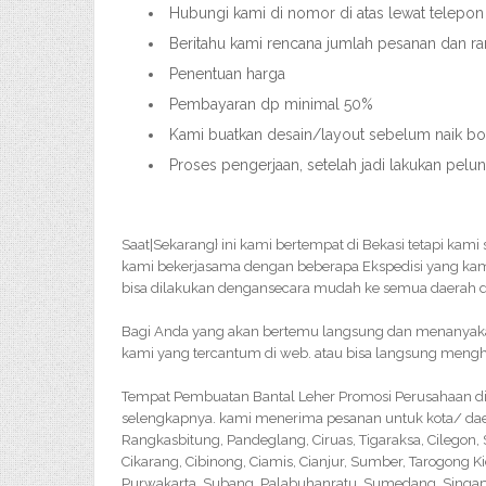
Hubungi kami di nomor di atas lewat telepon
Beritahu kami rencana jumlah pesanan dan ra
Penentuan harga
Pembayaran dp minimal 50%
Kami buatkan desain/layout sebelum naik bord
Proses pengerjaan, setelah jadi lakukan pelu
Saat|Sekarang} ini kami bertempat di Bekasi tetapi kam
kami bekerjasama dengan beberapa Ekspedisi yang ka
bisa dilakukan dengansecara mudah ke semua daerah di
Bagi Anda yang akan bertemu langsung dan menanyakan 
kami yang tercantum di web. atau bisa langsung menghu
Tempat Pembuatan Bantal Leher Promosi Perusahaan di 
selengkapnya. kami menerima pesanan untuk kota/ dae
Rangkasbitung, Pandeglang, Ciruas, Tigaraksa, Cilegon
Cikarang, Cibinong, Ciamis, Cianjur, Sumber, Tarogong K
Purwakarta, Subang, Palabuhanratu, Sumedang, Singapar