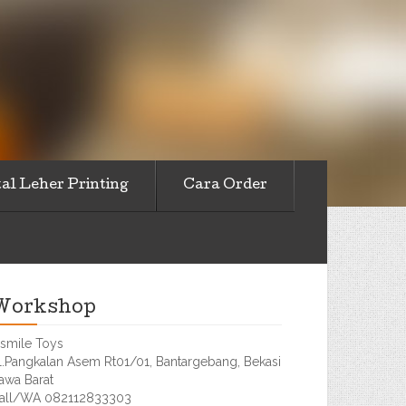
al Leher Printing
Cara Order
Workshop
smile Toys
l.Pangkalan Asem Rt01/01, Bantargebang, Bekasi
awa Barat
all/WA 082112833303