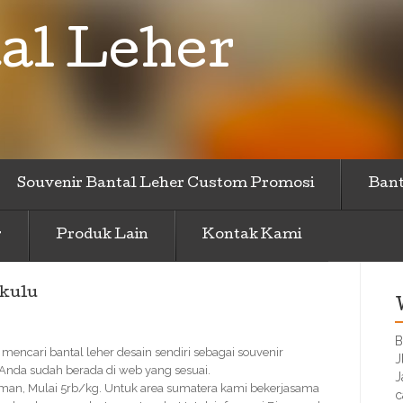
al Leher
Souvenir Bantal Leher Custom Promosi
Bant
r
Produk Lain
Kontak Kami
gkulu
B
 mencari bantal leher desain sendiri sebagai souvenir
J
 Anda sudah berada di web yang sesuai.
J
Aman, Mulai 5rb/kg. Untuk area sumatera kami bekerjasama
c