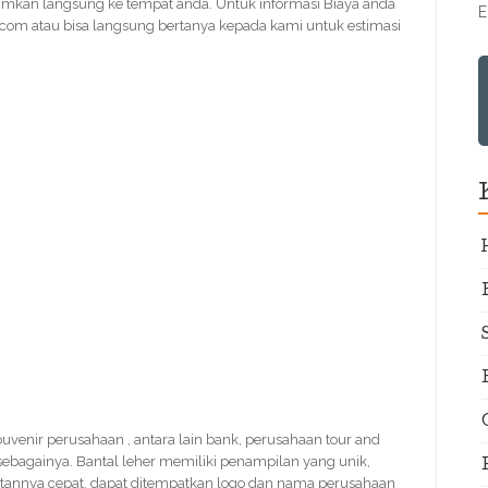
rimkan langsung ke tempat anda. Untuk informasi Biaya anda
E
.com atau bisa langsung bertanya kepada kami untuk estimasi
 souvenir perusahaan , antara lain bank, perusahaan tour and
n sebagainya. Bantal leher memiliki penampilan yang unik,
uatannya cepat, dapat ditempatkan logo dan nama perusahaan