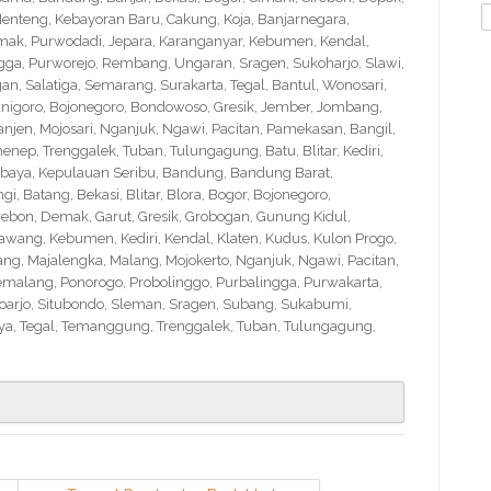
S
nteng, Kebayoran Baru, Cakung, Koja, Banjarnegara,
f
Demak, Purwodadi, Jepara, Karanganyar, Kebumen, Kendal,
ngga, Purworejo, Rembang, Ungaran, Sragen, Sukoharjo, Slawi,
 Salatiga, Semarang, Surakarta, Tegal, Bantul, Wonosari,
nigoro, Bojonegoro, Bondowoso, Gresik, Jember, Jombang,
en, Mojosari, Nganjuk, Ngawi, Pacitan, Pamekasan, Bangil,
nep, Trenggalek, Tuban, Tulungagung, Batu, Blitar, Kediri,
abaya, Kepulauan Seribu, Bandung, Bandung Barat,
 Batang, Bekasi, Blitar, Blora, Bogor, Bojonegoro,
Cirebon, Demak, Garut, Gresik, Grobogan, Gunung Kidul,
wang, Kebumen, Kediri, Kendal, Klaten, Kudus, Kulon Progo,
g, Majalengka, Malang, Mojokerto, Nganjuk, Ngawi, Pacitan,
emalang, Ponorogo, Probolinggo, Purbalingga, Purwakarta,
arjo, Situbondo, Sleman, Sragen, Subang, Sukabumi,
a, Tegal, Temanggung, Trenggalek, Tuban, Tulungagung,