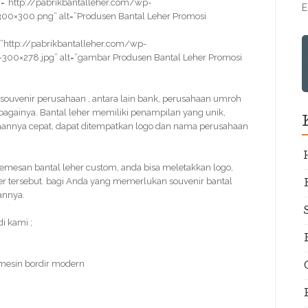
=”http://pabrikbantalleher.com/wp-
E
00×300.png” alt=”Produsen Bantal Leher Promosi
”http://pabrikbantalleher.com/wp-
-300×278.jpg” alt=”gambar Produsen Bantal Leher Promosi
ai souvenir perusahaan , antara lain bank, perusahaan umroh
sebagainya. Bantal leher memiliki penampilan yang unik,
rjaannya cepat, dapat ditempatkan logo dan nama perusahaan
mesan bantal leher custom, anda bisa meletakkan logo,
er tersebut. bagi Anda yang memerlukan souvenir bantal
annya.
i kami ;
 mesin bordir modern