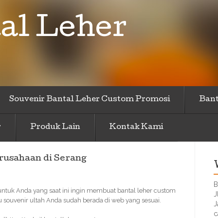
al Leher
Souvenir Bantal Leher Custom Promosi
Bant
r
Produk Lain
Kontak Kami
rusahaan di Serang
B
untuk Anda yang saat ini ingin membuat bantal leher custom
J
 souvenir ultah Anda sudah berada di web yang sesuai.
J
c