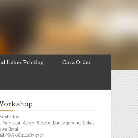
al Leher Printing
Cara Order
Workshop
smile Toys
l.Pangkalan Asem Rt01/01, Bantargebang, Bekasi
awa Barat
all/WA 082112833303