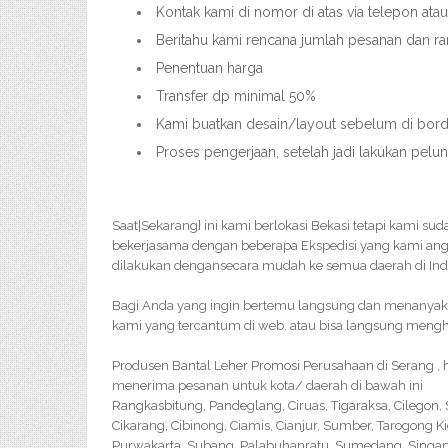
Kontak kami di nomor di atas via telepon ata
Beritahu kami rencana jumlah pesanan dan r
Penentuan harga
Transfer dp minimal 50%
Kami buatkan desain/layout sebelum di bordi
Proses pengerjaan, setelah jadi lakukan pelu
Saat|Sekarang} ini kami berlokasi Bekasi tetapi kami su
bekerjasama dengan beberapa Ekspedisi yang kami an
dilakukan dengansecara mudah ke semua daerah di Ind
Bagi Anda yang ingin bertemu langsung dan menanyakan 
kami yang tercantum di web. atau bisa langsung menghu
Produsen Bantal Leher Promosi Perusahaan di Serang , 
menerima pesanan untuk kota/ daerah di bawah ini
Rangkasbitung, Pandeglang, Ciruas, Tigaraksa, Cilegon
Cikarang, Cibinong, Ciamis, Cianjur, Sumber, Tarogong K
Purwakarta, Subang, Palabuhanratu, Sumedang, Singapar