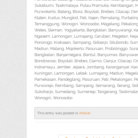
Sukabumi, Tasikmalaya, Pulau Pramuka, Kembangan, Me
Purwokerto, Batang, Blora, Boyolali, Brebes, Cilacap, 
Klaten, Kudus, Mungkid, Pati, Kajen, Pemalang, Purbali
Temanggung, Wonogiri, Wonosobo, Magelang, Pekalongan,
Wates, Sleman, Yogyakarta, Bangkalan, Banyuwangi, Ka
Ngasem, Lamongan, Lumajang, Caruban, Magetan, Kepanj
Ponorogo, Kraksaan, Sampang, Sidoarjo, Situbondo, Sume
Madiun, Malang, Mojokerto, Pasuruan, Probolinggo, Sur
Bangkalan, Banjarnegara, Bantul, Banyumas, Banyuwangi,
Bondowoso, Boyolali, Brebes, Ciamis, Cianjur, Cilacap, 
Indramayu, Jember, Jepara, Jombang, Karanganyar, Kara
Kuningan, Lamongan, Lebak, Lumajang, Madiun, Magelan
Pamekasan, Pandeglang, Pasuruan, Pati, Pekalongan, P
Purworejo, Rembang, Sampang, Semarang, Serang, Sido
Sukoharjo, Sumedang, Sumenep, Tangerang, Tasikmalay
Wonogiri, Wonosobo
This entry was posted in
Artikel
.