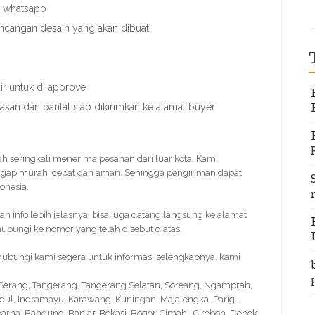
u whatsapp
ancangan desain yang akan dibuat
r untuk di approve
nasan dan bantal siap dikirimkan ke alamat buyer
dah seringkali menerima pesanan dari luar kota. Kami
ggap murah, cepat dan aman. Sehingga pengiriman dapat
onesia.
info lebih jelasnya, bisa juga datang langsung ke alamat
bungi ke nomor yang telah disebut diatas.
hubungi kami segera untuk informasi selengkapnya. kami
, Serang, Tangerang, Tangerang Selatan, Soreang, Ngamprah,
idul, Indramayu, Karawang, Kuningan, Majalengka, Parigi,
na, Bandung, Banjar, Bekasi, Bogor, Cimahi, Cirebon, Depok,