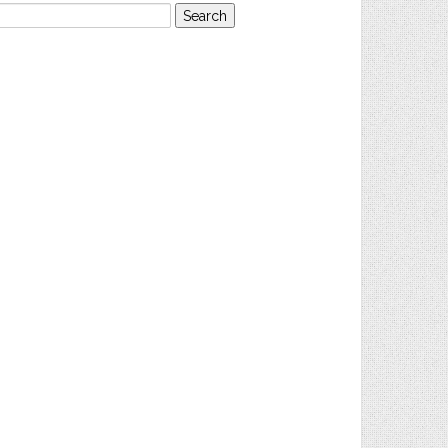
earch
or: