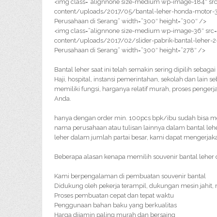
<img class=”alignnone size-medium wp-image-184″ src
content/uploads/2017/05/bantal-leher-honda-motor-3
Perusahaan di Serang” width=”300″ height=”300″ />
<img class=”alignnone size-medium wp-image-36″ src=
content/uploads/2017/02/slider-pabrik-bantal-leher-2
Perusahaan di Serang” width=”300″ height=”278″ />
Bantal leher saat ini telah semakin sering dipilih sebag
Haji, hospital, instansi pemerintahan, sekolah dan lain 
memiliki fungsi, harganya relatif murah, proses penge
Anda.
hanya dengan order min. 100pcs bpk/ibu sudah bisa me
nama perusahaan atau tulisan lainnya dalam bantal leh
leher dalam jumlah partai besar, kami dapat mengerjak
Beberapa alasan kenapa memilih souvenir bantal leher d
Kami berpengalaman di pembuatan souvenir bantal
Didukung oleh pekerja terampil, dukungan mesin jahit,
Proses pembuatan cepat dan tepat waktu
Penggunaan bahan baku yang berkualitas
Harga dijamin paling murah dan bersaing