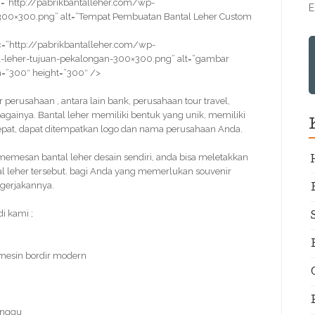
=”http://pabrikbantalleher.com/wp-
E
300×300.png” alt=”Tempat Pembuatan Bantal Leher Custom
=”http://pabrikbantalleher.com/wp-
-leher-tujuan-pekalongan-300×300.png” alt=”gambar
h=”300″ height=”300″ />
ir perusahaan , antara lain bank, perusahaan tour travel,
bagainya. Bantal leher memiliki bentuk yang unik, memiliki
cepat, dapat ditempatkan logo dan nama perusahaan Anda.
mesan bantal leher desain sendiri, anda bisa meletakkan
al leher tersebut. bagi Anda yang memerlukan souvenir
ngerjakannya.
i kami ;
 mesin bordir modern
inggu