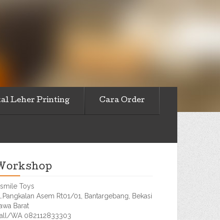
al Leher Printing
Cara Order
Workshop
smile Toys
l.Pangkalan Asem Rt01/01, Bantargebang, Bekasi
awa Barat
all/WA 082112833303