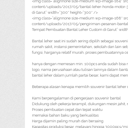
<img class=”alignnone size-medium wp-image-184″ src
content/uploads/2017/05/bantal-leher-honda-motor-
di Garut” width=”300″ height=”300″ />
<img class=”alignnone size-medium wp-image-168″ src
content/uploads/2017/05/pengiriman-pesanan-bantal
Tempat Pembuatan Bantal Leher Custom di Garut” widt
Bantal leher saat ini sudah sering dipilih sebagai souven
rumah sakit, instansi pemerintahan, sekolah dan lain se
fungsi, harganya relatif murah, proses pembuatannya 
hanya dengan memesan min. 100pcs anda sudah bisa me
logo, nama perusahaan atau tulisan lainnya dalam bant
bantal leher dalam jumlah partai besar, kami dapat me
Beberapa alasan kenapa memilih souvenir bantal leher d
Kami berpengalaman di pengerjaan souvenir bantal
Didukung oleh pekerja terampil, dukungan mesin jahit,
Proses pembuatan cepat dan tepat waktu
memakai bahan baku yang berkualitas
Harga dijamin paling murah dan bersaing
Kapasitas produksi besar, melayani hingga 3000pcs/m