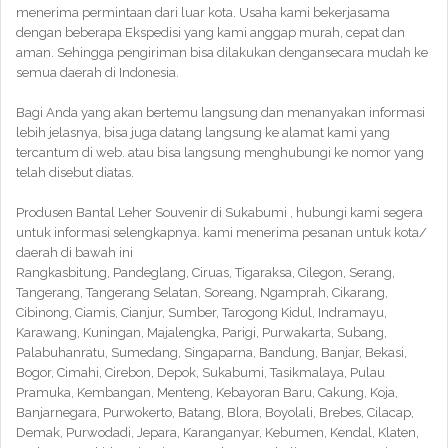
menerima permintaan dari luar kota. Usaha kami bekerjasama
dengan beberapa Ekspedisi yang kami anggap murah, cepat dan
aman. Sehingga pengiriman bisa dilakukan dengansecara mudah ke
semua daerah di Indonesia.
Bagi Anda yang akan bertemu langsung dan menanyakan informasi
lebih jelasnya, bisa juga datang langsung ke alamat kami yang
tercantum di web. atau bisa langsung menghubungi ke nomor yang
telah disebut diatas.
Produsen Bantal Leher Souvenir di Sukabumi , hubungi kami segera
untuk informasi selengkapnya. kami menerima pesanan untuk kota/
daerah di bawah ini
Rangkasbitung, Pandeglang, Ciruas, Tigaraksa, Cilegon, Serang,
Tangerang, Tangerang Selatan, Soreang, Ngamprah, Cikarang,
Cibinong, Ciamis, Cianjur, Sumber, Tarogong Kidul, Indramayu,
Karawang, Kuningan, Majalengka, Parigi, Purwakarta, Subang,
Palabuhanratu, Sumedang, Singaparna, Bandung, Banjar, Bekasi,
Bogor, Cimahi, Cirebon, Depok, Sukabumi, Tasikmalaya, Pulau
Pramuka, Kembangan, Menteng, Kebayoran Baru, Cakung, Koja,
Banjarnegara, Purwokerto, Batang, Blora, Boyolali, Brebes, Cilacap,
Demak, Purwodadi, Jepara, Karanganyar, Kebumen, Kendal, Klaten,