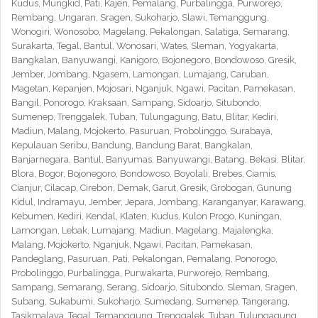
Kudus, Mungkid, Pati, Kajen, Pemalang, Purbalingga, Purworejo,
Rembang, Ungaran, Sragen, Sukoharjo, Slawi, Temanggung,
Wonogiri, Wonosobo, Magelang, Pekalongan, Salatiga, Semarang,
Surakarta, Tegal, Bantul, Wonosari, Wates, Sleman, Yogyakarta,
Bangkalan, Banyuwangi, Kanigoro, Bojonegoro, Bondowoso, Gresik,
Jember, Jombang, Ngasem, Lamongan, Lumajang, Caruban,
Magetan, Kepanjen, Mojosari, Nganjuk, Ngawi, Pacitan, Pamekasan,
Bangil, Ponorogo, Kraksaan, Sampang, Sidoarjo, Situbondo,
Sumenep, Trenggalek, Tuban, Tulungagung, Batu, Blitar, Kediri,
Madiun, Malang, Mojokerto, Pasuruan, Probolinggo, Surabaya,
Kepulauan Seribu, Bandung, Bandung Barat, Bangkalan,
Banjarnegara, Bantul, Banyumas, Banyuwangi, Batang, Bekasi, Blitar,
Blora, Bogor, Bojonegoro, Bondowoso, Boyolali, Brebes, Ciamis,
Cianjur, Cilacap, Cirebon, Demak, Garut, Gresik, Grobogan, Gunung
Kidul, Indramayu, Jember, Jepara, Jombang, Karanganyar, Karawang,
Kebumen, Kediri, Kendal, Klaten, Kudus, Kulon Progo, Kuningan,
Lamongan, Lebak, Lumajang, Madiun, Magelang, Majalengka,
Malang, Mojokerto, Nganjuk, Ngawi, Pacitan, Pamekasan,
Pandeglang, Pasuruan, Pati, Pekalongan, Pemalang, Ponorogo,
Probolinggo, Purbalingga, Purwakarta, Purworejo, Rembang,
Sampang, Semarang, Serang, Sidoarjo, Situbondo, Sleman, Sragen,
Subang, Sukabumi, Sukoharjo, Sumedang, Sumenep, Tangerang,
Tasikmalaya, Tegal, Temanggung, Trenggalek, Tuban, Tulungagung,