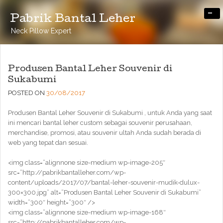
-
Pabrik Bantal Leher
Neck Pillow Expert
Produsen Bantal Leher Souvenir di
Sukabumi
POSTED ON
30/08/2017
Produsen Bantal Leher Souvenir di Sukabumi , untuk Anda yang saat
ini mencari bantal leher custom sebagai souvenir perusahaan,
merchandise, promosi, atau souvenir ultah Anda sudah berada di
web yang tepat dan sesuai.
<img class=”alignnone size-medium wp-image-205″
src=”http://pabrikbantalleher.com/wp-
content/uploads/2017/07/bantal-leher-souvenir-mudik-dulux-
300×300.jpg” alt=”Produsen Bantal Leher Souvenir di Sukabumi”
width=”300″ height=”300″ />
<img class=”alignnone size-medium wp-image-168″
src=”http://pabrikbantalleher.com/wp-