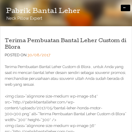
-
Pabrik Bantal Leher
Neck Pillow Expert
Terima Pembuatan Bantal Leher Custom di
Blora
POSTED ON
30/08/2017
Terima Pembuatan Bantal Leher Custom di Blora , untuk Anda yang
saat ini mencari bantal leher desain sendiri sebagai souvenir promosi,
merchandise perusahaan atau souvenir ultah Anda sudah berada di
web yang sesuai.
<img class=”alignnone size-medium wp-image-184″
src=”http://pabrikbantalleher.com/wp-
content/uploads/2017/05/bantal-leher-honda-motor-
300×300.png” alt=”Terima Pembuatan Bantal Leher Custom di Blora”
width=”300″ height=”300″ />
<img class=”alignnone size-medium wp-image-36″
src=”http://pabrikbantalleher.com/wp-