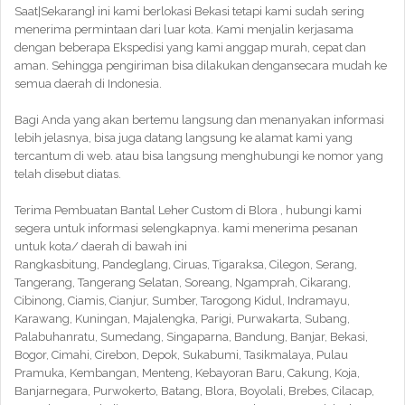
Saat|Sekarang} ini kami berlokasi Bekasi tetapi kami sudah sering
menerima permintaan dari luar kota. Kami menjalin kerjasama
dengan beberapa Ekspedisi yang kami anggap murah, cepat dan
aman. Sehingga pengiriman bisa dilakukan dengansecara mudah ke
semua daerah di Indonesia.
Bagi Anda yang akan bertemu langsung dan menanyakan informasi
lebih jelasnya, bisa juga datang langsung ke alamat kami yang
tercantum di web. atau bisa langsung menghubungi ke nomor yang
telah disebut diatas.
Terima Pembuatan Bantal Leher Custom di Blora , hubungi kami
segera untuk informasi selengkapnya. kami menerima pesanan
untuk kota/ daerah di bawah ini
Rangkasbitung, Pandeglang, Ciruas, Tigaraksa, Cilegon, Serang,
Tangerang, Tangerang Selatan, Soreang, Ngamprah, Cikarang,
Cibinong, Ciamis, Cianjur, Sumber, Tarogong Kidul, Indramayu,
Karawang, Kuningan, Majalengka, Parigi, Purwakarta, Subang,
Palabuhanratu, Sumedang, Singaparna, Bandung, Banjar, Bekasi,
Bogor, Cimahi, Cirebon, Depok, Sukabumi, Tasikmalaya, Pulau
Pramuka, Kembangan, Menteng, Kebayoran Baru, Cakung, Koja,
Banjarnegara, Purwokerto, Batang, Blora, Boyolali, Brebes, Cilacap,