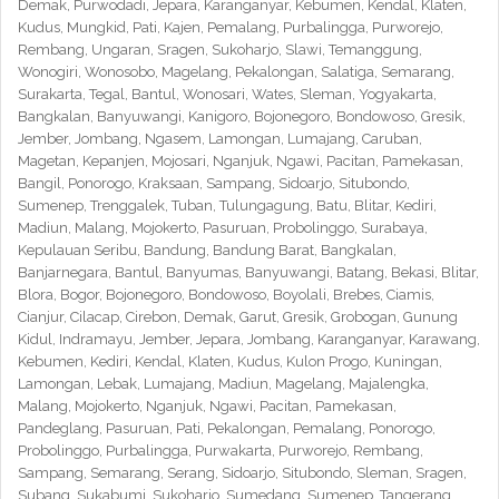
Demak, Purwodadi, Jepara, Karanganyar, Kebumen, Kendal, Klaten,
Kudus, Mungkid, Pati, Kajen, Pemalang, Purbalingga, Purworejo,
Rembang, Ungaran, Sragen, Sukoharjo, Slawi, Temanggung,
Wonogiri, Wonosobo, Magelang, Pekalongan, Salatiga, Semarang,
Surakarta, Tegal, Bantul, Wonosari, Wates, Sleman, Yogyakarta,
Bangkalan, Banyuwangi, Kanigoro, Bojonegoro, Bondowoso, Gresik,
Jember, Jombang, Ngasem, Lamongan, Lumajang, Caruban,
Magetan, Kepanjen, Mojosari, Nganjuk, Ngawi, Pacitan, Pamekasan,
Bangil, Ponorogo, Kraksaan, Sampang, Sidoarjo, Situbondo,
Sumenep, Trenggalek, Tuban, Tulungagung, Batu, Blitar, Kediri,
Madiun, Malang, Mojokerto, Pasuruan, Probolinggo, Surabaya,
Kepulauan Seribu, Bandung, Bandung Barat, Bangkalan,
Banjarnegara, Bantul, Banyumas, Banyuwangi, Batang, Bekasi, Blitar,
Blora, Bogor, Bojonegoro, Bondowoso, Boyolali, Brebes, Ciamis,
Cianjur, Cilacap, Cirebon, Demak, Garut, Gresik, Grobogan, Gunung
Kidul, Indramayu, Jember, Jepara, Jombang, Karanganyar, Karawang,
Kebumen, Kediri, Kendal, Klaten, Kudus, Kulon Progo, Kuningan,
Lamongan, Lebak, Lumajang, Madiun, Magelang, Majalengka,
Malang, Mojokerto, Nganjuk, Ngawi, Pacitan, Pamekasan,
Pandeglang, Pasuruan, Pati, Pekalongan, Pemalang, Ponorogo,
Probolinggo, Purbalingga, Purwakarta, Purworejo, Rembang,
Sampang, Semarang, Serang, Sidoarjo, Situbondo, Sleman, Sragen,
Subang, Sukabumi, Sukoharjo, Sumedang, Sumenep, Tangerang,