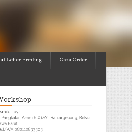
al Leher Printing
Cara Order
Workshop
smile Toys
l.Pangkalan Asem Rt01/01, Bantargebang, Bekasi
awa Barat
all/WA 082112833303