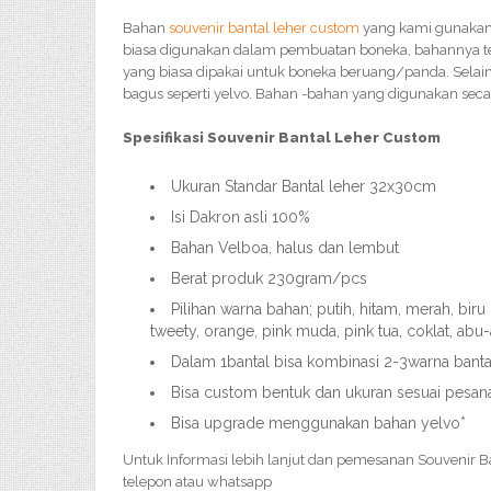
Bahan
souvenir bantal leher custom
yang kami gunaka
biasa digunakan dalam pembuatan boneka, bahannya teb
yang biasa dipakai untuk boneka beruang/panda. Selain
bagus seperti yelvo. Bahan -bahan yang digunakan se
Spesifikasi Souvenir Bantal Leher Custom
Ukuran Standar Bantal leher 32x30cm
Isi Dakron asli 100%
Bahan Velboa, halus dan lembut
Berat produk 230gram/pcs
Pilihan warna bahan; putih, hitam, merah, bir
tweety, orange, pink muda, pink tua, coklat, abu
Dalam 1bantal bisa kombinasi 2-3warna banta
Bisa custom bentuk dan ukuran sesuai pesan
Bisa upgrade menggunakan bahan yelvo*
Untuk Informasi lebih lanjut dan pemesanan Souvenir Ba
telepon atau whatsapp