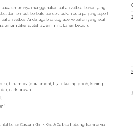
n pada umumnya menggunakan bahan velboa, bahan yang
al dan lembut, berbulu pendek, bukan bulu panjang seperti
 bahan velboa, Anda juga bisa upgrade ke bahan yang lebih
cara umum dikenal oleh awam mirip bahan beludru.
u bca, biru muda(doraemon), hijau, kuning pooh, kuning
-abu, dark brown.
l
an*
ntal Leher Custom Klinik Khe & Co bisa hubungi kami di via