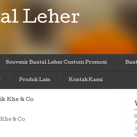
al Leher
Souvenir Bantal Leher Custom Promosi
Bant
r
Produk Lain
Kontak Kami
ik Khe & Co
B
 Khe & Co
J
J
c