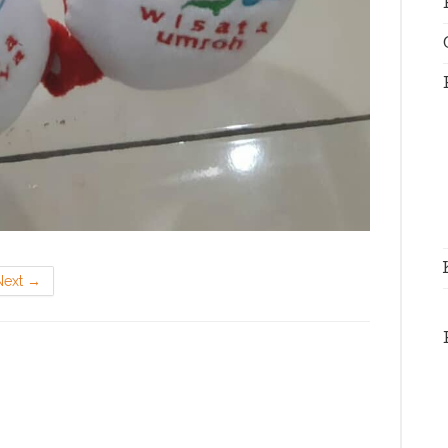
Next
→