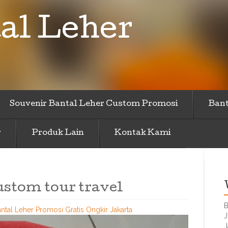
al Leher
Souvenir Bantal Leher Custom Promosi
Bant
r
Produk Lain
Kontak Kami
ustom tour travel
B
ntal Leher Promosi Gratis Ongkir Jakarta
J
J