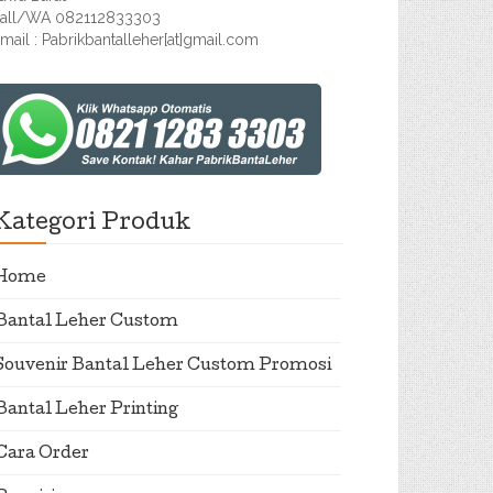
all/WA 082112833303
mail : Pabrikbantalleher[at]gmail.com
Kategori Produk
Home
Bantal Leher Custom
Souvenir Bantal Leher Custom Promosi
Bantal Leher Printing
Cara Order