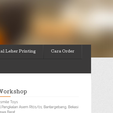
al Leher Printing
Cara Order
Workshop
smile Toys
l.Pangkalan Asem Rt01/01, Bantargebang, Bekasi
awa Barat