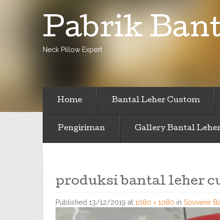
Pabrik Bant
Neck Pillow Expert
Home
Bantal Leher Custom
Pengiriman
Gallery Bantal Lehe
produksi bantal leher c
Published
13/12/2019
at
1080 × 1080
in
Souvenir Ba