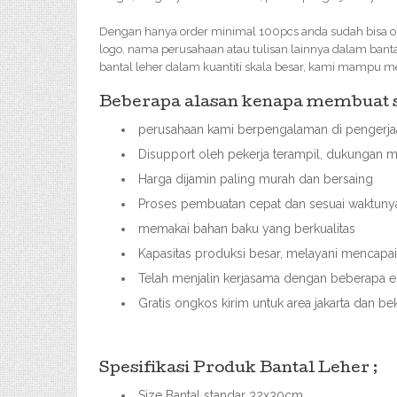
Dengan hanya order minimal 100pcs anda sudah bisa or
logo, nama perusahaan atau tulisan lainnya dalam bant
bantal leher dalam kuantiti skala besar, kami mampu 
Beberapa alasan kenapa membuat so
perusahaan kami berpengalaman di pengerjaa
Disupport oleh pekerja terampil, dukungan m
Harga dijamin paling murah dan bersaing
Proses pembuatan cepat dan sesuai waktuny
memakai bahan baku yang berkualitas
Kapasitas produksi besar, melayani mencap
Telah menjalin kerjasama dengan beberapa ek
Gratis ongkos kirim untuk area jakarta dan b
Spesifikasi Produk Bantal Leher ;
Size Bantal standar 32x30cm,