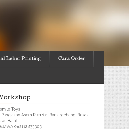
al Leher Printing
Cara Order
Workshop
smile Toys
l.Pangkalan Asem Rt01/01, Bantargebang, Bekasi
awa Barat
all/WA 082112833303