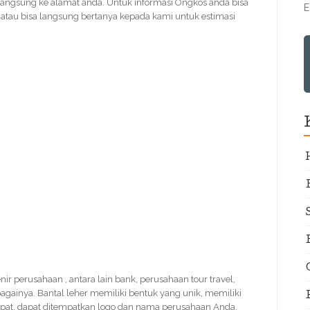
langsung ke alamat anda. Untuk informasi Ongkos anda bisa
E
tau bisa langsung bertanya kepada kami untuk estimasi
enir perusahaan , antara lain bank, perusahaan tour travel,
bagainya. Bantal leher memiliki bentuk yang unik, memiliki
cepat, dapat ditempatkan logo dan nama perusahaan Anda.