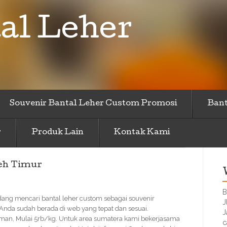
al Leher
Souvenir Bantal Leher Custom Promosi
Bant
r
Produk Lain
Kontak Kami
ceh Timur
B
edang mencari bantal leher custom sebagai souvenir
J
 Anda sudah berada di web yang tepat dan sesuai.
J
Aman, Mulai 5rb/kg. Untuk area sumatera kami bekerjasama
c